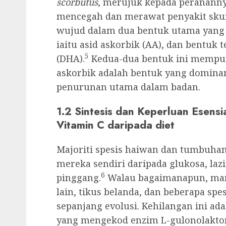
scorbutus
, merujuk kepada perananny
mencegah dan merawat penyakit skur
wujud dalam dua bentuk utama yang s
iaitu asid askorbik (AA), dan bentuk 
5
(DHA).
Kedua-dua bentuk ini mempuny
askorbik adalah bentuk yang dominan
penurunan utama dalam badan.
1.2 Sintesis dan Keperluan Esen
Vitamin C daripada diet
Majoriti spesis haiwan dan tumbuhan
mereka sendiri daripada glukosa, laz
6
pinggang.
Walau bagaimanapun, man
lain, tikus belanda, dan beberapa spe
sepanjang evolusi. Kehilangan ini ad
yang mengekod enzim L-gulonolakton 