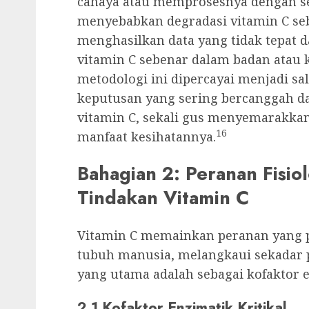
cahaya atau memprosesnya dengan s
menyebabkan degradasi vitamin C sebe
menghasilkan data yang tidak tepat
vitamin C sebenar dalam badan atau k
metodologi ini dipercayai menjadi 
keputusan yang sering bercanggah da
vitamin C, sekali gus menyemarakkan
16
manfaat kesihatannya.
Bahagian 2: Peranan Fisi
Tindakan Vitamin C
Vitamin C memainkan peranan yang p
tubuh manusia, melangkaui sekadar 
yang utama adalah sebagai kofaktor e
2.1 Kofaktor Enzimatik Kritikal