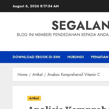
Skip
August 6, 2026
8:17:55 AM
to
content
SEGALA
BLOG INI MEMBERI PENDEDAHAN KEPADA ANDA 
DOWNLOAD EBOOK DI SINI
HUBUNGI
PENAFIAN
Home
Artikel
Analisis Komprehensif Vitamin C
Artikel