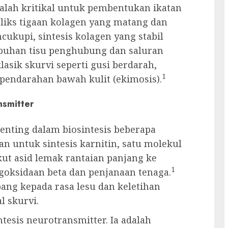
adalah kritikal untuk pembentukan ikatan
eliks tigaan kolagen yang matang dan
ukupi, sintesis kolagen yang stabil
puhan tisu penghubung dan saluran
lasik skurvi seperti gusi berdarah,
1
pendarahan bawah kulit (ekimosis).
nsmitter
enting dalam biosintesis beberapa
kan untuk sintesis karnitin, satu molekul
ut asid lemak rantaian panjang ke
1
oksidaan beta dan penjanaan tenaga.
ng kepada rasa lesu dan keletihan
 skurvi.
intesis neurotransmitter. Ia adalah