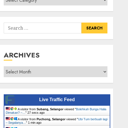
Senarai
Tumbuhan
Search
for:
ARCHIVES
Archives
Live Traffic Feed
A visitor from
Subang, Selangor
viewed "
Bolehkah Bunga Halia
Dimakan? –…
"
28 secs ago
A visitor from
Puchong, Selangor
viewed "
Ubi Tum berbuah lagi
– Segalanya…
"
1 min ago