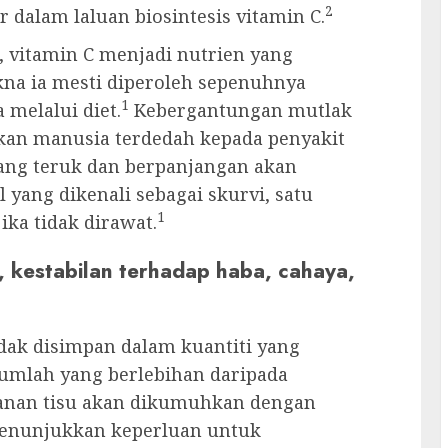
2
dalam laluan biosintesis vitamin C.
i, vitamin C menjadi nutrien yang
na ia mesti diperoleh sepenuhnya
1
melalui diet.
Kebergantungan mutlak
kan manusia terdedah kepada penyakit
ang teruk dan berpanjangan akan
yang dikenali sebagai skurvi, satu
1
ka tidak dirawat.
n, kestabilan terhadap haba, cahaya,
tidak disimpan dalam kuantiti yang
jumlah yang berlebihan daripada
mpanan tisu akan dikumuhkan dengan
menunjukkan keperluan untuk