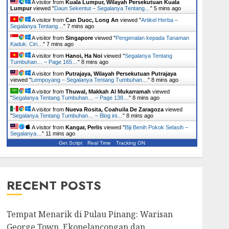
A visitor from
Kuala Lumpur, Wilayah Persekutuan Kuala
Lumpur
viewed "
Daun Sekentut – Segalanya Tentang…
"
5 mins ago
A visitor from
Can Duoc, Long An
viewed "
Artikel Herba –
Segalanya Tentang…
"
7 mins ago
A visitor from
Singapore
viewed "
Pengenalan kepada Tanaman
Kaduk: Ciri…
"
7 mins ago
A visitor from
Hanoi, Ha Noi
viewed "
Segalanya Tentang
Tumbuhan… – Page 165…
"
8 mins ago
A visitor from
Putrajaya, Wilayah Persekutuan Putrajaya
viewed "
Lempoyang – Segalanya Tentang Tumbuhan…
"
8 mins ago
A visitor from
Thuwal, Makkah Al Mukarramah
viewed
"
Segalanya Tentang Tumbuhan… – Page 138…
"
8 mins ago
A visitor from
Nueva Rosita, Coahuila De Zaragoza
viewed
"
Segalanya Tentang Tumbuhan… – Blog ini…
"
8 mins ago
A visitor from
Kangar, Perlis
viewed "
Biji Benih Pokok Selasih –
Segalanya…
"
11 mins ago
Get Script
Real Time
Tracking ON
RECENT POSTS
Tempat Menarik di Pulau Pinang: Warisan
George Town, Ekopelancongan dan