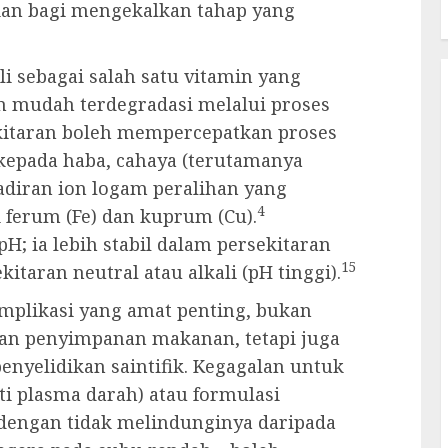
ian bagi mengekalkan tahap yang
ali sebagai salah satu vitamin yang
 dan mudah terdegradasi melalui proses
ekitaran boleh mempercepatkan proses
kepada haba, cahaya (terutamanya
adiran ion logam peralihan yang
4
 ferum (Fe) dan kuprum (Cu).
H; ia lebih stabil dalam persekitaran
15
itaran neutral atau alkali (pH tinggi).
implikasi yang amat penting, bukan
an penyimpanan makanan, tetapi juga
nyelidikan saintifik. Kegagalan untuk
i plasma darah) atau formulasi
engan tidak melindunginya daripada