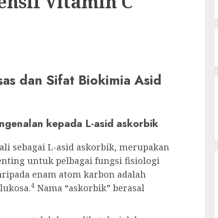
nsif Vitamin C
as dan Sifat Biokimia Asid
Pengenalan kepada L-asid askorbik
nali sebagai L-asid askorbik, merupakan
enting untuk pelbagai fungsi fisiologi
daripada enam atom karbon adalah
4
lukosa.
Nama “askorbik” berasal