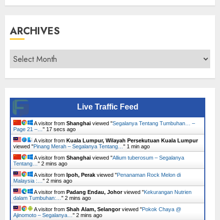
ARCHIVES
Archives
Live Traffic Feed
A visitor from
Shanghai
viewed "
Segalanya Tentang Tumbuhan… –
Page 21 –…
"
18 secs ago
A visitor from
Kuala Lumpur, Wilayah Persekutuan Kuala Lumpur
viewed "
Pinang Merah – Segalanya Tentang…
"
1 min ago
A visitor from
Shanghai
viewed "
Allium tuberosum – Segalanya
Tentang…
"
2 mins ago
A visitor from
Ipoh, Perak
viewed "
Penanaman Rock Melon di
Malaysia :…
"
2 mins ago
A visitor from
Padang Endau, Johor
viewed "
Kekurangan Nutrien
dalam Tumbuhan:…
"
2 mins ago
A visitor from
Shah Alam, Selangor
viewed "
Pokok Chaya @
Ajinomoto – Segalanya…
"
2 mins ago