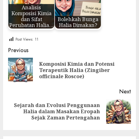
Analisis
Komposisi Kimia
dan Sifat
Bolehkah Bunga
Perubatan Halia…
Halia Dimakan?
Post Views:
11
Post
Previous
navigation
Komposisi Kimia dan Potensi
Pre
Terapeutik Halia (Zingiber
pos
officinale Roscoe)
Next
Sejarah dan Evolusi Penggunaan
Next
Halia dalam Masakan Eropah
post:
Sejak Zaman Pertengahan