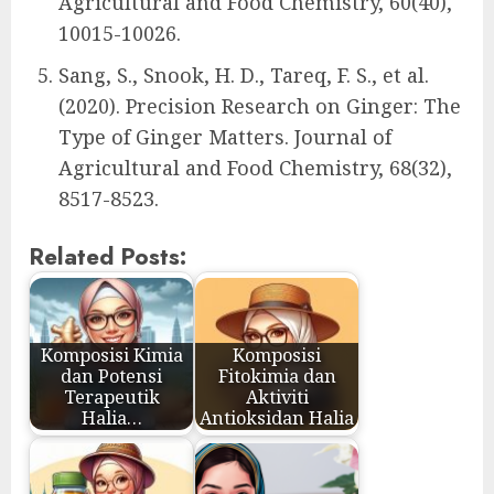
Agricultural and Food Chemistry, 60(40),
10015-10026.
Sang, S., Snook, H. D., Tareq, F. S., et al.
(2020). Precision Research on Ginger: The
Type of Ginger Matters. Journal of
Agricultural and Food Chemistry, 68(32),
8517-8523.
Related Posts:
Komposisi Kimia
Komposisi
dan Potensi
Fitokimia dan
Terapeutik
Aktiviti
Halia…
Antioksidan Halia