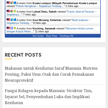
A visitor from
Kuala Lumpur, Wilayah Persekutuan Kuala Lumpur
viewed "
Pokok Mengkirai – Segalanya Tentang…
"
2 mins ago
A visitor from
Lahad Datu, Sabah
viewed "
5 jenis Sawi di Pasaran –
Segalanya…
"
7 mins ago
A visitor from
Gua Musang, Kelantan
viewed "
Buah pulasan –
Segalanya Tentang…
"
8 mins ago
A visitor from
Kuching, Sarawak
viewed "
Minuman Herba Lemon
dengan Kunyit Hitam…
"
11 mins ago
Get Script
Real Time
Tracking ON
RECENT POSTS
Makanan untuk Kesihatan Saraf Manusia: Nutrien
Penting, Paksi Usus-Otak dan Corak Pemakanan
Neuroprotektif
Fungsi Kolagen kepada Manusia: Struktur Tisu,
Isyarat Sel, Penyembuhan Luka dan Implikasi
Kesihatan