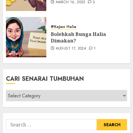
MARCH 16, 2025
0
@Kajian Halia
Bolehkah Bunga Halia
Dimakan?
AUGUST 17, 2024
1
CARI SENARAI TUMBUHAN
Cari
Senarai
Tumbuhan
Search
for: