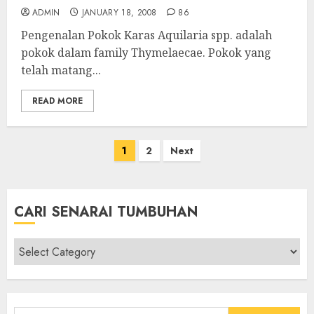
ADMIN
JANUARY 18, 2008
86
Pengenalan Pokok Karas Aquilaria spp. adalah
pokok dalam family Thymelaecae. Pokok yang
telah matang...
READ MORE
Posts
1
2
Next
pagination
CARI SENARAI TUMBUHAN
Cari
Senarai
Tumbuhan