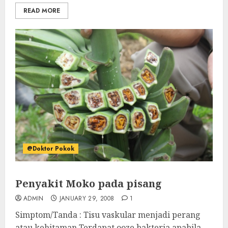
READ MORE
@Doktor Pokok
Penyakit Moko pada pisang
ADMIN
JANUARY 29, 2008
1
Simptom/Tanda : Tisu vaskular menjadi perang
atau kehitaman Terdapat ooze bakteria apabila