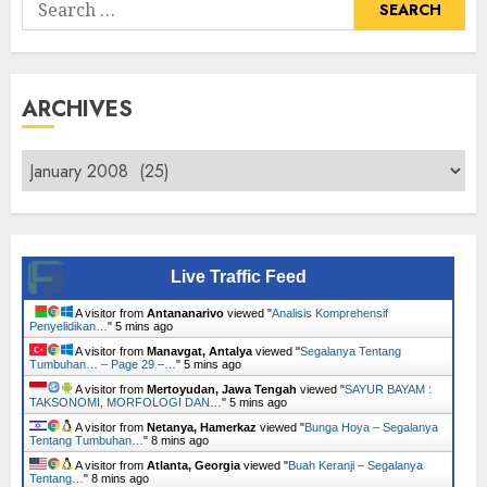
Search
for:
ARCHIVES
Archives
Live Traffic Feed
A visitor from
Antananarivo
viewed "
Analisis Komprehensif
Penyelidikan…
"
5 mins ago
A visitor from
Manavgat, Antalya
viewed "
Segalanya Tentang
Tumbuhan… – Page 29 –…
"
5 mins ago
A visitor from
Mertoyudan, Jawa Tengah
viewed "
SAYUR BAYAM :
TAKSONOMI, MORFOLOGI DAN…
"
5 mins ago
A visitor from
Netanya, Hamerkaz
viewed "
Bunga Hoya – Segalanya
Tentang Tumbuhan…
"
8 mins ago
A visitor from
Atlanta, Georgia
viewed "
Buah Keranji – Segalanya
Tentang…
"
8 mins ago