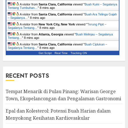
A visitor from
Santa Clara, California
viewed "
Buah Kuini – Segalanya
Tentang Tumbuhan…
"
8 mins ago
A visitor from
Santa Clara, California
viewed "
Buah Ara Telinga Gajah
– Segalanya…
"
8 mins ago
A visitor from
New York City, New York
viewed "
Terung Pipit –
Segalanya Tentang…
"
8 mins ago
A visitor from
Atlanta, Georgia
viewed "
Buah Melinjau – Segalanya
Tentang…
"
8 mins ago
A visitor from
Santa Clara, California
viewed "
Buah Ciplukan –
Segalanya Tentang…
"
8 mins ago
Get Script
Real Time
Tracking ON
RECENT POSTS
Tempat Menarik di Pulau Pinang: Warisan George
Town, Ekopelancongan dan Pengalaman Gastronomi
Epal dan Kolesterol: Potensi Buah Harian dalam
Menyokong Kesihatan Kardiovaskular