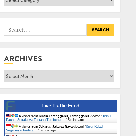
Senarai
Tumbuhan
Search
for:
ARCHIVES
Archives
Live Traffic Feed
A visitor from
Kuala Terengganu, Terengganu
viewed "
Temu
Pauh – Segalanya Tentang Tumbuhan…
"
5 mins ago
A visitor from
Jakarta, Jakarta Raya
viewed "
Sulur Keladi –
Segalanya Tentang…
"
5 mins ago