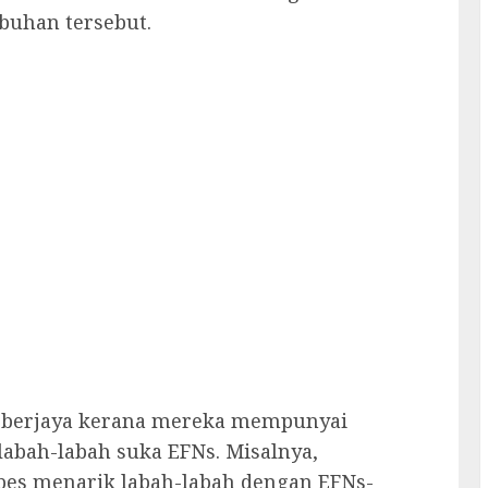
buhan tersebut.
 berjaya kerana mereka mempunyai
abah-labah suka EFNs. Misalnya,
pes menarik labah-labah dengan EFNs-