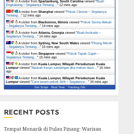
A visitor from
Spartanburg, South Carolina
viewed "
Buah
Engkabang – Segalanya Tentang…
"
12 mins ago
A visitor from
Shanghai
viewed "
Pokok Cleome – Segalanya
Tentang…
"
12 mins ago
A visitor from
Blackstone, Illinois
viewed "
Pokok Senna Mekah
– Segalanya Tentang…
"
14 mins ago
A visitor from
Atlanta, Georgia
viewed "
Buah Avokado –
Segalanya Tentang…
"
14 mins ago
A visitor from
Sydney, New South Wales
viewed "
Pinang Merah
– Segalanya Tentang…
"
15 mins ago
A visitor from
Singapore
viewed "
Pokok Tapak Gajah –
Segalanya Tentang…
"
15 mins ago
A visitor from
Kuala Lumpur, Wilayah Persekutuan Kuala
Lumpur
viewed "
Apakah kesan sampingan jika makan daun…
"
16 mins
ago
A visitor from
Kuala Lumpur, Wilayah Persekutuan Kuala
Lumpur
viewed "
Cara tanam pokok Sirih – Segalanya…
"
34 mins ago
Get Script
Real Time
Tracking ON
RECENT POSTS
Tempat Menarik di Pulau Pinang: Warisan