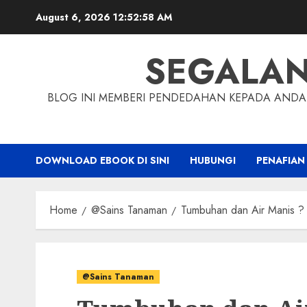
Skip
August 6, 2026
12:52:59 AM
to
content
SEGALA
BLOG INI MEMBERI PENDEDAHAN KEPADA ANDA 
DOWNLOAD EBOOK DI SINI
HUBUNGI
PENAFIAN
Home
@Sains Tanaman
Tumbuhan dan Air Manis ?
@Sains Tanaman