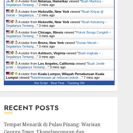
A visitor from
Netanya, Hamerkaz
viewed "
Buah Markisa –
Segalanya Tentang…
"
2 mins ago
A visitor from
Hicksville, New York
viewed "
Buah Khiyat @
Sekiat – Segalanya…
"
2 mins ago
A visitor from
Hicksville, New York
viewed "
Buah Kekatong –
Segalanya Tentang…
"
3 mins ago
A visitor from
Chicago, Illinois
viewed "
Pokok Bunga Cengkih –
Segalanya Tentang…
"
3 mins ago
A visitor from
Bronx, New York
viewed "
Durian Merah –
Segalanya Tentang…
"
3 mins ago
A visitor from
Ashburn, Virginia
viewed "
Buah engkala –
Segalanya Tentang…
"
3 mins ago
A visitor from
Los Angeles, California
viewed "
Buah Jentik-
jentik – Segalanya Tentang…
"
3 mins ago
A visitor from
Kuala Lumpur, Wilayah Persekutuan Kuala
Lumpur
viewed "
Keistimewaan air rebusan pokok…
"
7 mins ago
Get Script
Real Time
Tracking ON
RECENT POSTS
Tempat Menarik di Pulau Pinang: Warisan
George Town, Ekopelancongan dan