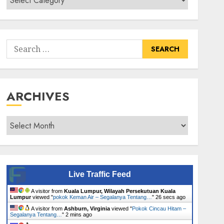
Senarai
Tumbuhan
Search
for:
ARCHIVES
Archives
Live Traffic Feed
A visitor from
Kuala Lumpur, Wilayah Persekutuan Kuala
Lumpur
viewed "
pokok Keman Air – Segalanya Tentang…
"
27 secs ago
A visitor from
Ashburn, Virginia
viewed "
Pokok Cincau Hitam –
Segalanya Tentang…
"
2 mins ago