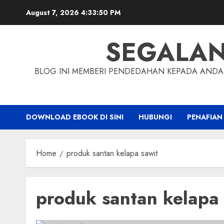
Skip
August 7, 2026
4:33:51 PM
to
content
SEGALA
BLOG INI MEMBERI PENDEDAHAN KEPADA ANDA 
DOWNLOAD EBOOK DI SINI
HUBUNGI
PENAFIAN
Home
produk santan kelapa sawit
produk santan kelapa 