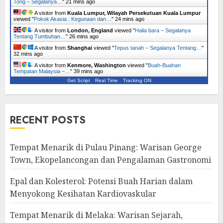
Tong – Segalanya…
"
21 mins ago
A visitor from
Kuala Lumpur, Wilayah Persekutuan Kuala Lumpur
viewed "
Pokok Akasia : Kegunaan dan…
"
24 mins ago
A visitor from
London, England
viewed "
Halia bara – Segalanya
Tentang Tumbuhan…
"
26 mins ago
A visitor from
Shanghai
viewed "
Tepus tanah – Segalanya Tentang…
"
32 mins ago
A visitor from
Kenmore, Washington
viewed "
Buah-Buahan
Tempatan Malaysia –…
"
39 mins ago
Get Script
Real Time
Tracking ON
RECENT POSTS
Tempat Menarik di Pulau Pinang: Warisan George
Town, Ekopelancongan dan Pengalaman Gastronomi
Epal dan Kolesterol: Potensi Buah Harian dalam
Menyokong Kesihatan Kardiovaskular
Tempat Menarik di Melaka: Warisan Sejarah,