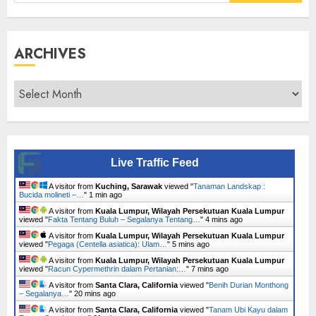
for:
ARCHIVES
Archives
Live Traffic Feed
A visitor from
Kuching, Sarawak
viewed "
Tanaman Landskap :
Bucida molineti –…
"
1 min ago
A visitor from
Kuala Lumpur, Wilayah Persekutuan Kuala Lumpur
viewed "
Fakta Tentang Buluh – Segalanya Tentang…
"
4 mins ago
A visitor from
Kuala Lumpur, Wilayah Persekutuan Kuala Lumpur
viewed "
Pegaga (Centella asiatica): Ulam…
"
5 mins ago
A visitor from
Kuala Lumpur, Wilayah Persekutuan Kuala Lumpur
viewed "
Racun Cypermethrin dalam Pertanian:…
"
7 mins ago
A visitor from
Santa Clara, California
viewed "
Benih Durian Monthong
– Segalanya…
"
20 mins ago
A visitor from
Santa Clara, California
viewed "
Tanam Ubi Kayu dalam