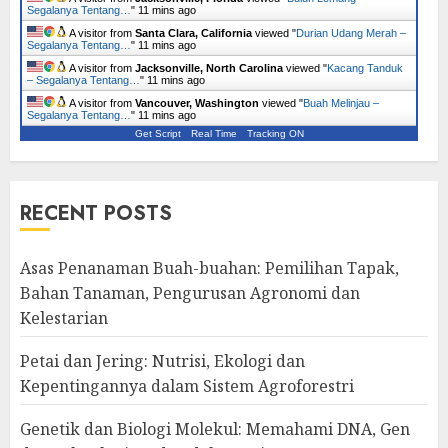
Segalanya Tentang…
"
11 mins ago
A visitor from
Santa Clara, California
viewed "
Durian Udang Merah –
Segalanya Tentang…
"
11 mins ago
A visitor from
Jacksonville, North Carolina
viewed "
Kacang Tanduk
– Segalanya Tentang…
"
11 mins ago
A visitor from
Vancouver, Washington
viewed "
Buah Melinjau –
Segalanya Tentang…
"
11 mins ago
Get Script
Real Time
Tracking ON
RECENT POSTS
Asas Penanaman Buah-buahan: Pemilihan Tapak,
Bahan Tanaman, Pengurusan Agronomi dan
Kelestarian
Petai dan Jering: Nutrisi, Ekologi dan
Kepentingannya dalam Sistem Agroforestri
Genetik dan Biologi Molekul: Memahami DNA, Gen