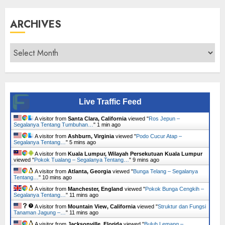
ARCHIVES
Archives
Live Traffic Feed
A visitor from
Santa Clara, California
viewed "
Ros Jepun –
Segalanya Tentang Tumbuhan…
"
1 min ago
A visitor from
Ashburn, Virginia
viewed "
Podo Cucur Atap –
Segalanya Tentang…
"
5 mins ago
A visitor from
Kuala Lumpur, Wilayah Persekutuan Kuala Lumpur
viewed "
Pokok Tualang – Segalanya Tentang…
"
9 mins ago
A visitor from
Atlanta, Georgia
viewed "
Bunga Telang – Segalanya
Tentang…
"
10 mins ago
A visitor from
Manchester, England
viewed "
Pokok Bunga Cengkih –
Segalanya Tentang…
"
11 mins ago
A visitor from
Mountain View, California
viewed "
Struktur dan Fungsi
Tanaman Jagung –…
"
11 mins ago
A visitor from
Jacksonville, Florida
viewed "
Buluh Lemang –