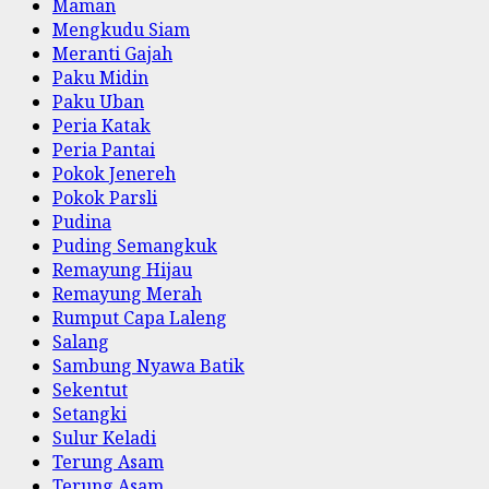
Maman
Mengkudu Siam
Meranti Gajah
Paku Midin
Paku Uban
Peria Katak
Peria Pantai
Pokok Jenereh
Pokok Parsli
Pudina
Puding Semangkuk
Remayung Hijau
Remayung Merah
Rumput Capa Laleng
Salang
Sambung Nyawa Batik
Sekentut
Setangki
Sulur Keladi
Terung Asam
Terung Asam