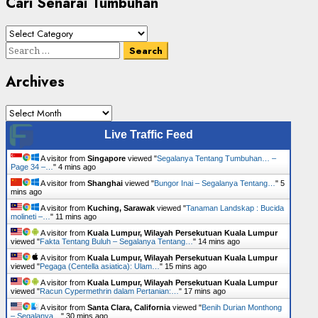
Cari Senarai Tumbuhan
Cari
Senarai
Search
Tumbuhan
for:
Archives
Archives
Live Traffic Feed
A visitor from
Singapore
viewed "
Segalanya Tentang Tumbuhan… –
Page 34 –…
"
4 mins ago
A visitor from
Shanghai
viewed "
Bungor Inai – Segalanya Tentang…
"
5
mins ago
A visitor from
Kuching, Sarawak
viewed "
Tanaman Landskap : Bucida
molineti –…
"
11 mins ago
A visitor from
Kuala Lumpur, Wilayah Persekutuan Kuala Lumpur
viewed "
Fakta Tentang Buluh – Segalanya Tentang…
"
14 mins ago
A visitor from
Kuala Lumpur, Wilayah Persekutuan Kuala Lumpur
viewed "
Pegaga (Centella asiatica): Ulam…
"
15 mins ago
A visitor from
Kuala Lumpur, Wilayah Persekutuan Kuala Lumpur
viewed "
Racun Cypermethrin dalam Pertanian:…
"
17 mins ago
A visitor from
Santa Clara, California
viewed "
Benih Durian Monthong
– Segalanya…
"
30 mins ago