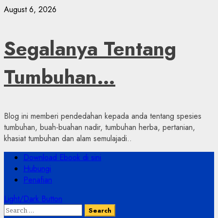
Skip
August 6, 2026
to
content
Segalanya Tentang
Tumbuhan…
Blog ini memberi pendedahan kepada anda tentang spesies
tumbuhan, buah-buahan nadir, tumbuhan herba, pertanian,
khasiat tumbuhan dan alam semulajadi..
Primary
Download Ebook di sini
Menu
Hubungi
Penafian
Light/Dark Button
Search