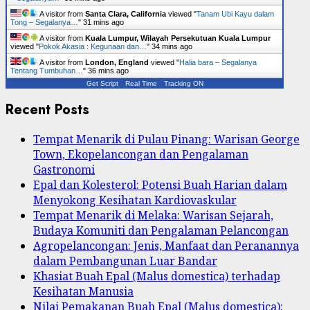
A visitor from
Santa Clara, California
viewed "
Tanam Ubi Kayu dalam
Tong – Segalanya…
"
31 mins ago
A visitor from
Kuala Lumpur, Wilayah Persekutuan Kuala Lumpur
viewed "
Pokok Akasia : Kegunaan dan…
"
34 mins ago
A visitor from
London, England
viewed "
Halia bara – Segalanya
Tentang Tumbuhan…
"
36 mins ago
Get Script
Real Time
Tracking ON
Recent Posts
Tempat Menarik di Pulau Pinang: Warisan George
Town, Ekopelancongan dan Pengalaman
Gastronomi
Epal dan Kolesterol: Potensi Buah Harian dalam
Menyokong Kesihatan Kardiovaskular
Tempat Menarik di Melaka: Warisan Sejarah,
Budaya Komuniti dan Pengalaman Pelancongan
Agropelancongan: Jenis, Manfaat dan Peranannya
dalam Pembangunan Luar Bandar
Khasiat Buah Epal (Malus domestica) terhadap
Kesihatan Manusia
Nilai Pemakanan Buah Epal (Malus domestica):