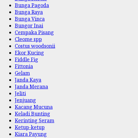
Bunga Pagoda
Bunga Raya
Bunga Vinca
Bungor Inai
Cempaka Pisang
Cleome spp
Costus woodsonii
Ekor Kucing
Fiddle Fig
Fittonia
Gelam
Janda Kaya
Janda Merana
Jeliti
Jenjuang
Kacang Mucuna
Keladi Bunting
Kerinting Seram
Ketup-ketup
Kiara Payung