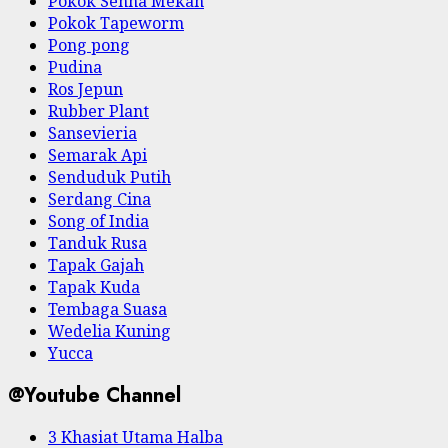
Pokok Senna Mekah
Pokok Tapeworm
Pong pong
Pudina
Ros Jepun
Rubber Plant
Sansevieria
Semarak Api
Senduduk Putih
Serdang Cina
Song of India
Tanduk Rusa
Tapak Gajah
Tapak Kuda
Tembaga Suasa
Wedelia Kuning
Yucca
@Youtube Channel
3 Khasiat Utama Halba