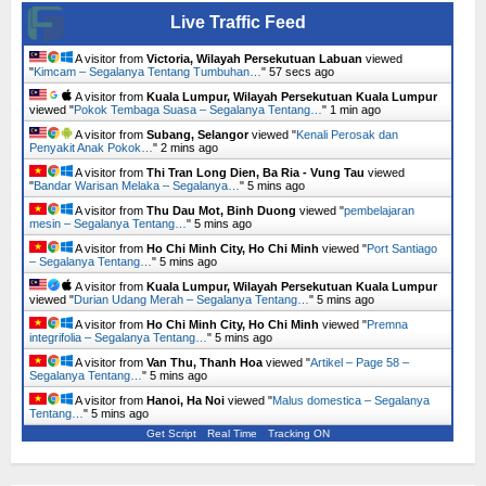
Live Traffic Feed
A visitor from
Victoria, Wilayah Persekutuan Labuan
viewed
"
Kimcam – Segalanya Tentang Tumbuhan…
"
58 secs ago
A visitor from
Kuala Lumpur, Wilayah Persekutuan Kuala Lumpur
viewed "
Pokok Tembaga Suasa – Segalanya Tentang…
"
1 min ago
A visitor from
Subang, Selangor
viewed "
Kenali Perosak dan
Penyakit Anak Pokok…
"
2 mins ago
A visitor from
Thi Tran Long Dien, Ba Ria - Vung Tau
viewed
"
Bandar Warisan Melaka – Segalanya…
"
5 mins ago
A visitor from
Thu Dau Mot, Binh Duong
viewed "
pembelajaran
mesin – Segalanya Tentang…
"
5 mins ago
A visitor from
Ho Chi Minh City, Ho Chi Minh
viewed "
Port Santiago
– Segalanya Tentang…
"
5 mins ago
A visitor from
Kuala Lumpur, Wilayah Persekutuan Kuala Lumpur
viewed "
Durian Udang Merah – Segalanya Tentang…
"
5 mins ago
A visitor from
Ho Chi Minh City, Ho Chi Minh
viewed "
Premna
integrifolia – Segalanya Tentang…
"
5 mins ago
A visitor from
Van Thu, Thanh Hoa
viewed "
Artikel – Page 58 –
Segalanya Tentang…
"
5 mins ago
A visitor from
Hanoi, Ha Noi
viewed "
Malus domestica – Segalanya
Tentang…
"
5 mins ago
Get Script
Real Time
Tracking ON