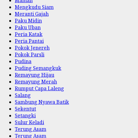
Maman
Mengkudu Siam
Meranti Gajah
Paku Midin
Paku Uban
Peria Katak
Peria Pantai
Pokok Jenereh
Pokok Parsli
Pudina
Puding Semangkuk
Remayung Hijau
Remayung Merah
Rumput Capa Laleng
Salang
Sambung Nyawa Batik
Sekentut
Setangki
Sulur Keladi
Terung Asam
Terung Asam