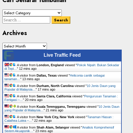
Cari Senarai Tumbuhan
Cari
Senarai
Search
Tumbuhan
for:
Archives
Archives
Live Traffic Feed
A visitor from
London, England
viewed "
Pokok Nipah: Bukan Sekadar
di Tepi…
"
12 mins ago
A visitor from
Dallas, Texas
viewed "
Heliconia cantik sebagai
tanaman…
"
13 mins ago
A visitor from
Durham, North Carolina
viewed "
10 Jenis Daun yang
Popular di Malaysia…
"
17 mins ago
A visitor from
Santa Clara, California
viewed "
Pengurusan Tanaman :
Fertigasi –…
"
20 mins ago
A visitor from
Kuala Terengganu, Terengganu
viewed "
10 Jenis Daun
yang Popular di Malaysia…
"
21 mins ago
A visitor from
New York City, New York
viewed "
Tanaman Hiasan :
Calathea Lutea –…
"
22 mins ago
A visitor from
Shah Alam, Selangor
viewed "
Analisis Komprehensif
Sistem Akuaponik…
"
23 mins ago