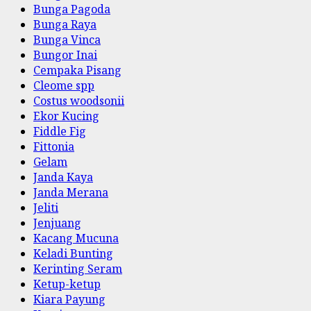
Bunga Pagoda
Bunga Raya
Bunga Vinca
Bungor Inai
Cempaka Pisang
Cleome spp
Costus woodsonii
Ekor Kucing
Fiddle Fig
Fittonia
Gelam
Janda Kaya
Janda Merana
Jeliti
Jenjuang
Kacang Mucuna
Keladi Bunting
Kerinting Seram
Ketup-ketup
Kiara Payung