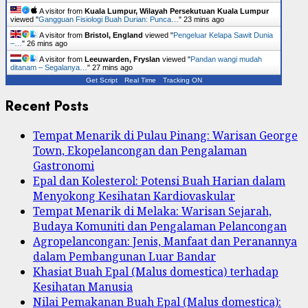
A visitor from
Kuala Lumpur, Wilayah Persekutuan Kuala Lumpur
viewed "
Gangguan Fisiologi Buah Durian: Punca…
"
23 mins ago
A visitor from
Bristol, England
viewed "
Pengeluar Kelapa Sawit Dunia
–…
"
26 mins ago
A visitor from
Leeuwarden, Fryslan
viewed "
Pandan wangi mudah
ditanam – Segalanya…
"
27 mins ago
Get Script
Real Time
Tracking ON
Recent Posts
Tempat Menarik di Pulau Pinang: Warisan George
Town, Ekopelancongan dan Pengalaman
Gastronomi
Epal dan Kolesterol: Potensi Buah Harian dalam
Menyokong Kesihatan Kardiovaskular
Tempat Menarik di Melaka: Warisan Sejarah,
Budaya Komuniti dan Pengalaman Pelancongan
Agropelancongan: Jenis, Manfaat dan Peranannya
dalam Pembangunan Luar Bandar
Khasiat Buah Epal (Malus domestica) terhadap
Kesihatan Manusia
Nilai Pemakanan Buah Epal (Malus domestica):