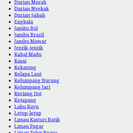
Durian Merah
Durian Nyekak
Durian Sabah
Engkala
Jambu Bol
Jambu Brazil
Jambu Mawar
Jentik-jentik
Kabal Madu
Kasai
Kekatong
Kelapa Laut
Kelumpang Burung
Kelumpang Jari
Keriang Dot
Ketapang
Labu Kayu
Letup-letup
Limau Kasturi Batik
Limau Pagar
Limau Telur Buaya