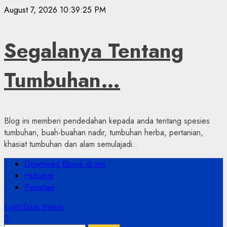
Skip
August 7, 2026
10:39:26 PM
to
content
Segalanya Tentang
Tumbuhan…
Blog ini memberi pendedahan kepada anda tentang spesies
tumbuhan, buah-buahan nadir, tumbuhan herba, pertanian,
khasiat tumbuhan dan alam semulajadi..
Primary
Download Ebook di sini
Menu
Hubungi
Penafian
Light/Dark Button