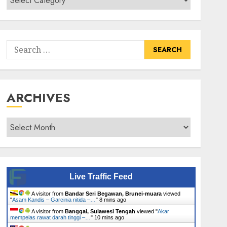
Senarai
Tumbuhan
Search
for:
ARCHIVES
Archives
Live Traffic Feed
A visitor from
Bandar Seri Begawan, Brunei-muara
viewed
"
Asam Kandis – Garcinia nitida –…
"
8 mins ago
A visitor from
Banggai, Sulawesi Tengah
viewed "
Akar
mempelas rawat darah tinggi –…
"
10 mins ago