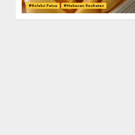
@Koleksi Petua
@Makanan Kesihatan