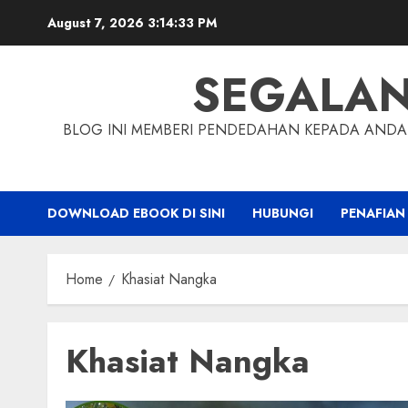
Skip
August 7, 2026
3:14:34 PM
to
content
SEGALA
BLOG INI MEMBERI PENDEDAHAN KEPADA ANDA 
DOWNLOAD EBOOK DI SINI
HUBUNGI
PENAFIAN
Home
Khasiat Nangka
Khasiat Nangka