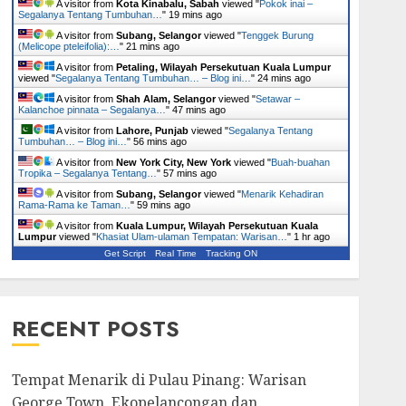
A visitor from
Kota Kinabalu, Sabah
viewed "
Pokok inai –
Segalanya Tentang Tumbuhan…
"
19 mins ago
A visitor from
Subang, Selangor
viewed "
Tenggek Burung
(Melicope pteleifolia):…
"
21 mins ago
A visitor from
Petaling, Wilayah Persekutuan Kuala Lumpur
viewed "
Segalanya Tentang Tumbuhan… – Blog ini…
"
24 mins ago
A visitor from
Shah Alam, Selangor
viewed "
Setawar –
Kalanchoe pinnata – Segalanya…
"
47 mins ago
A visitor from
Lahore, Punjab
viewed "
Segalanya Tentang
Tumbuhan… – Blog ini…
"
56 mins ago
A visitor from
New York City, New York
viewed "
Buah-buahan
Tropika – Segalanya Tentang…
"
57 mins ago
A visitor from
Subang, Selangor
viewed "
Menarik Kehadiran
Rama-Rama ke Taman…
"
59 mins ago
A visitor from
Kuala Lumpur, Wilayah Persekutuan Kuala
Lumpur
viewed "
Khasiat Ulam-ulaman Tempatan: Warisan…
"
1 hr ago
Get Script
Real Time
Tracking ON
RECENT POSTS
Tempat Menarik di Pulau Pinang: Warisan
George Town, Ekopelancongan dan