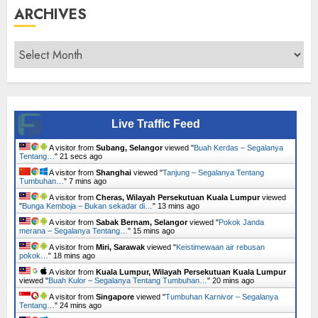
ARCHIVES
Archives
Live Traffic Feed
A visitor from
Subang, Selangor
viewed "
Buah Kerdas – Segalanya
Tentang…
"
22 secs ago
A visitor from
Shanghai
viewed "
Tanjung – Segalanya Tentang
Tumbuhan…
"
7 mins ago
A visitor from
Cheras, Wilayah Persekutuan Kuala Lumpur
viewed
"
Bunga Kemboja – Bukan sekadar di…
"
13 mins ago
A visitor from
Sabak Bernam, Selangor
viewed "
Pokok Janda
merana – Segalanya Tentang…
"
15 mins ago
A visitor from
Miri, Sarawak
viewed "
Keistimewaan air rebusan
pokok…
"
18 mins ago
A visitor from
Kuala Lumpur, Wilayah Persekutuan Kuala Lumpur
viewed "
Buah Kulor – Segalanya Tentang Tumbuhan…
"
21 mins ago
A visitor from
Singapore
viewed "
Tumbuhan Karnivor – Segalanya
Tentang…
"
24 mins ago