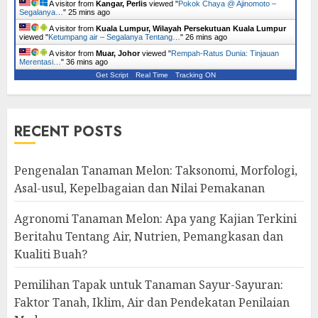
A visitor from
Kangar, Perlis
viewed "
Pokok Chaya @ Ajinomoto –
Segalanya…
"
25 mins ago
A visitor from
Kuala Lumpur, Wilayah Persekutuan Kuala Lumpur
viewed "
Ketumpang air – Segalanya Tentang…
"
26 mins ago
A visitor from
Muar, Johor
viewed "
Rempah-Ratus Dunia: Tinjauan
Merentasi…
"
36 mins ago
Get Script
Real Time
Tracking ON
RECENT POSTS
Pengenalan Tanaman Melon: Taksonomi, Morfologi,
Asal-usul, Kepelbagaian dan Nilai Pemakanan
Agronomi Tanaman Melon: Apa yang Kajian Terkini
Beritahu Tentang Air, Nutrien, Pemangkasan dan
Kualiti Buah?
Pemilihan Tapak untuk Tanaman Sayur-Sayuran:
Faktor Tanah, Iklim, Air dan Pendekatan Penilaian