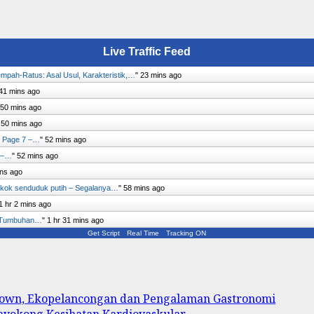
Live Traffic Feed
mpah-Ratus: Asal Usul, Karakteristik,…
"
23 mins ago
41 mins ago
50 mins ago
"
50 mins ago
 Page 7 –…
"
52 mins ago
 –…
"
52 mins ago
ns ago
kok senduduk putih – Segalanya…
"
58 mins ago
1 hr 2 mins ago
g Tumbuhan…
"
1 hr 31 mins ago
Get Script
Real Time
Tracking ON
 Town, Ekopelancongan dan Pengalaman Gastronomi
enyokong Kesihatan Kardiovaskular