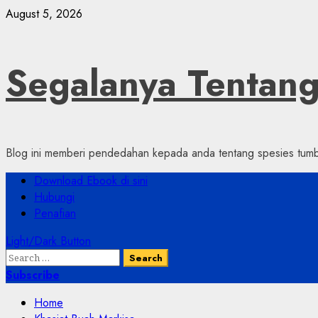
Skip
August 5, 2026
to
content
Segalanya Tenta
Blog ini memberi pendedahan kepada anda tentang spesies tumbu
Primary
Download Ebook di sini
Menu
Hubungi
Penafian
Light/Dark Button
Search
for:
Subscribe
Home