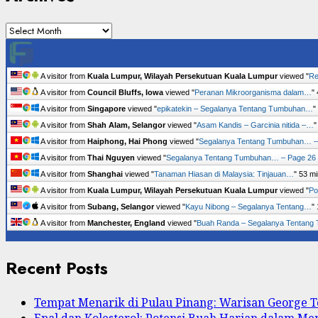
Archives
A visitor from
Kuala Lumpur, Wilayah Persekutuan Kuala Lumpur
viewed "
Re
A visitor from
Council Bluffs, Iowa
viewed "
Peranan Mikroorganisma dalam…
"
A visitor from
Singapore
viewed "
epikatekin – Segalanya Tentang Tumbuhan…
"
A visitor from
Shah Alam, Selangor
viewed "
Asam Kandis – Garcinia nitida –…
A visitor from
Haiphong, Hai Phong
viewed "
Segalanya Tentang Tumbuhan… –
A visitor from
Thai Nguyen
viewed "
Segalanya Tentang Tumbuhan… – Page 26
A visitor from
Shanghai
viewed "
Tanaman Hiasan di Malaysia: Tinjauan…
"
53 mi
A visitor from
Kuala Lumpur, Wilayah Persekutuan Kuala Lumpur
viewed "
Po
A visitor from
Subang, Selangor
viewed "
Kayu Nibong – Segalanya Tentang…
"
A visitor from
Manchester, England
viewed "
Buah Randa – Segalanya Tentan
Recent Posts
Tempat Menarik di Pulau Pinang: Warisan George
Epal dan Kolesterol: Potensi Buah Harian dalam M