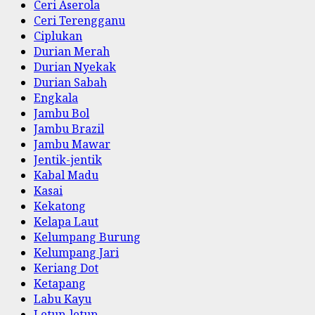
Ceri Aserola
Ceri Terengganu
Ciplukan
Durian Merah
Durian Nyekak
Durian Sabah
Engkala
Jambu Bol
Jambu Brazil
Jambu Mawar
Jentik-jentik
Kabal Madu
Kasai
Kekatong
Kelapa Laut
Kelumpang Burung
Kelumpang Jari
Keriang Dot
Ketapang
Labu Kayu
Letup-letup