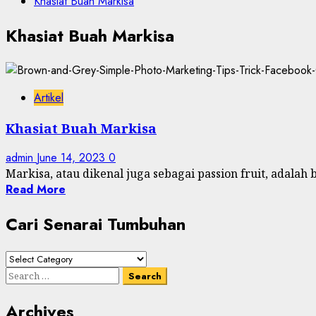
Khasiat Buah Markisa
Khasiat Buah Markisa
Artikel
Khasiat Buah Markisa
admin
June 14, 2023
0
Markisa, atau dikenal juga sebagai passion fruit, adalah 
Read More
Cari Senarai Tumbuhan
Cari
Senarai
Search
Tumbuhan
for:
Archives