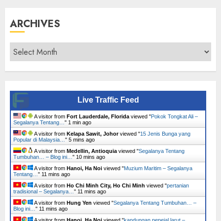
ARCHIVES
Archives
Live Traffic Feed
A visitor from
Fort Lauderdale, Florida
viewed "
Pokok Tongkat Ali –
Segalanya Tentang…
"
1 min ago
A visitor from
Kelapa Sawit, Johor
viewed "
15 Jenis Bunga yang
Popular di Malaysia…
"
5 mins ago
A visitor from
Medellin, Antioquia
viewed "
Segalanya Tentang
Tumbuhan… – Blog ini…
"
10 mins ago
A visitor from
Hanoi, Ha Noi
viewed "
Muzium Maritim – Segalanya
Tentang…
"
11 mins ago
A visitor from
Ho Chi Minh City, Ho Chi Minh
viewed "
pertanian
tradisional – Segalanya…
"
11 mins ago
A visitor from
Hung Yen
viewed "
Segalanya Tentang Tumbuhan… –
Blog ini…
"
11 mins ago
A visitor from
Hanoi, Ha Noi
viewed "
kandungan pepejal larut –