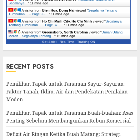
Segalanya…
"
11 mins ago
A visitor from
Bien Hoa, Dong Nai
viewed "
Segalanya Tentang
Tumbuhan… – Page 9 –…
"
11 mins ago
A visitor from
Ho Chi Minh City, Ho Chi Minh
viewed "
Segalanya
Tentang Tumbuhan… – Page 37 –…
"
11 mins ago
A visitor from
Greensboro, North Carolina
viewed "
Durian Udang
Merah – Segalanya Tentang…
"
15 mins ago
Get Script
Real Time
Tracking ON
RECENT POSTS
Pemilihan Tapak untuk Tanaman Sayur-Sayuran:
Faktor Tanah, Iklim, Air dan Pendekatan Penilaian
Moden
Pemilihan Tapak untuk Tanaman Buah-buahan: Asas
Penting Sebelum Membangunkan Kebun Komersial
Defisit Air Ringan Ketika Buah Matang: Strategi