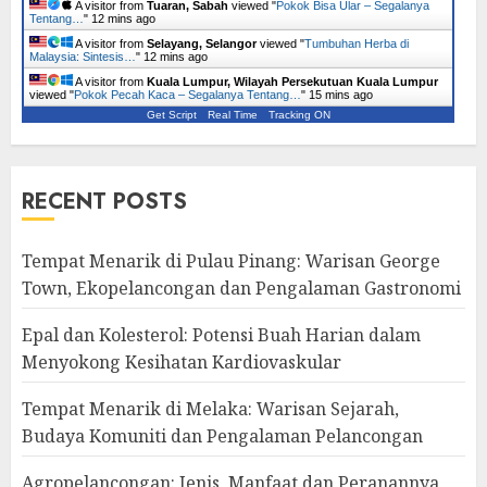
A visitor from
Tuaran, Sabah
viewed "
Pokok Bisa Ular – Segalanya
Tentang…
"
12 mins ago
A visitor from
Selayang, Selangor
viewed "
Tumbuhan Herba di
Malaysia: Sintesis…
"
12 mins ago
A visitor from
Kuala Lumpur, Wilayah Persekutuan Kuala Lumpur
viewed "
Pokok Pecah Kaca – Segalanya Tentang…
"
15 mins ago
Get Script
Real Time
Tracking ON
RECENT POSTS
Tempat Menarik di Pulau Pinang: Warisan George
Town, Ekopelancongan dan Pengalaman Gastronomi
Epal dan Kolesterol: Potensi Buah Harian dalam
Menyokong Kesihatan Kardiovaskular
Tempat Menarik di Melaka: Warisan Sejarah,
Budaya Komuniti dan Pengalaman Pelancongan
Agropelancongan: Jenis, Manfaat dan Peranannya