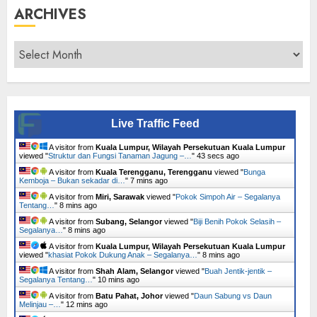
ARCHIVES
Archives
Live Traffic Feed
A visitor from
Kuala Lumpur, Wilayah Persekutuan Kuala Lumpur
viewed "
Struktur dan Fungsi Tanaman Jagung –…
"
44 secs ago
A visitor from
Kuala Terengganu, Terengganu
viewed "
Bunga
Kemboja – Bukan sekadar di…
"
7 mins ago
A visitor from
Miri, Sarawak
viewed "
Pokok Simpoh Air – Segalanya
Tentang…
"
8 mins ago
A visitor from
Subang, Selangor
viewed "
Biji Benih Pokok Selasih –
Segalanya…
"
8 mins ago
A visitor from
Kuala Lumpur, Wilayah Persekutuan Kuala Lumpur
viewed "
khasiat Pokok Dukung Anak – Segalanya…
"
8 mins ago
A visitor from
Shah Alam, Selangor
viewed "
Buah Jentik-jentik –
Segalanya Tentang…
"
10 mins ago
A visitor from
Batu Pahat, Johor
viewed "
Daun Sabung vs Daun
Melinjau –…
"
12 mins ago