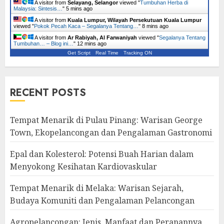
A visitor from
Selayang, Selangor
viewed "
Tumbuhan Herba di
Malaysia: Sintesis…
"
5 mins ago
A visitor from
Kuala Lumpur, Wilayah Persekutuan Kuala Lumpur
viewed "
Pokok Pecah Kaca – Segalanya Tentang…
"
8 mins ago
A visitor from
Ar Rabiyah, Al Farwaniyah
viewed "
Segalanya Tentang
Tumbuhan… – Blog ini…
"
12 mins ago
Get Script
Real Time
Tracking ON
RECENT POSTS
Tempat Menarik di Pulau Pinang: Warisan George
Town, Ekopelancongan dan Pengalaman Gastronomi
Epal dan Kolesterol: Potensi Buah Harian dalam
Menyokong Kesihatan Kardiovaskular
Tempat Menarik di Melaka: Warisan Sejarah,
Budaya Komuniti dan Pengalaman Pelancongan
Agropelancongan: Jenis, Manfaat dan Peranannya