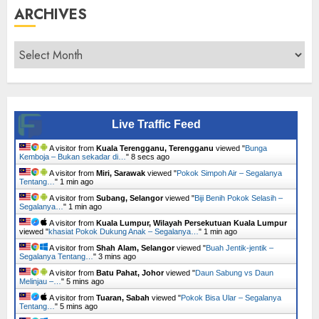
ARCHIVES
Archives
Live Traffic Feed
A visitor from
Kuala Terengganu, Terengganu
viewed "
Bunga
Kemboja – Bukan sekadar di…
"
9 secs ago
A visitor from
Miri, Sarawak
viewed "
Pokok Simpoh Air – Segalanya
Tentang…
"
1 min ago
A visitor from
Subang, Selangor
viewed "
Biji Benih Pokok Selasih –
Segalanya…
"
1 min ago
A visitor from
Kuala Lumpur, Wilayah Persekutuan Kuala Lumpur
viewed "
khasiat Pokok Dukung Anak – Segalanya…
"
1 min ago
A visitor from
Shah Alam, Selangor
viewed "
Buah Jentik-jentik –
Segalanya Tentang…
"
3 mins ago
A visitor from
Batu Pahat, Johor
viewed "
Daun Sabung vs Daun
Melinjau –…
"
5 mins ago
A visitor from
Tuaran, Sabah
viewed "
Pokok Bisa Ular – Segalanya
Tentang…
"
5 mins ago