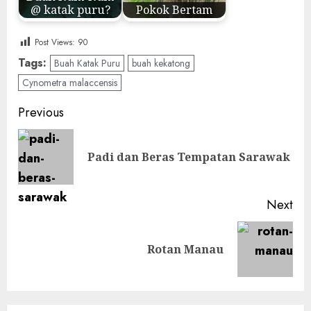
@ katak puru?
Pokok Bertam
Post Views:
90
Tags:
Buah Katak Puru
buah kekatong
Cynometra malaccensis
Post
Previous
navigation
Pre
Padi dan Beras Tempatan Sarawak
pos
Next
Next
Rotan Manau
post: