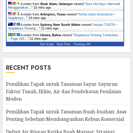
A visitor from
Shah Alam, Selangor
viewed "
Sisa Ubi Kayu: Alternatif
Menggantikan…
"
15 mins ago
A visitor from
Arlington, Texas
viewed "
herba untuk testosteron –
Segalanya…
"
19 mins ago
A visitor from
Sydney, New South Wales
viewed "
nisbah TSS/TA –
Segalanya Tentang…
"
21 mins ago
A visitor from
Ubaira, Bahia
viewed "
Segalanya Tentang Tumbuhan…
– Page 155…
"
22 mins ago
Get Script
Real Time
Tracking ON
RECENT POSTS
Pemilihan Tapak untuk Tanaman Sayur-Sayuran:
Faktor Tanah, Iklim, Air dan Pendekatan Penilaian
Moden
Pemilihan Tapak untuk Tanaman Buah-buahan: Asas
Penting Sebelum Membangunkan Kebun Komersial
Defisit Air Ringan Ketika Buah Matang: Strategi