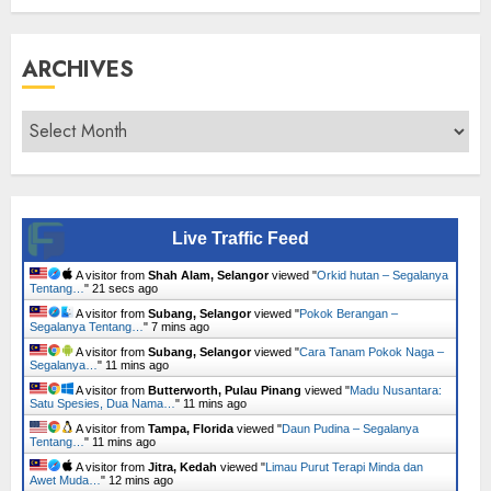
ARCHIVES
Archives
Live Traffic Feed
A visitor from
Shah Alam, Selangor
viewed "
Orkid hutan – Segalanya
Tentang…
"
22 secs ago
A visitor from
Subang, Selangor
viewed "
Pokok Berangan –
Segalanya Tentang…
"
7 mins ago
A visitor from
Subang, Selangor
viewed "
Cara Tanam Pokok Naga –
Segalanya…
"
11 mins ago
A visitor from
Butterworth, Pulau Pinang
viewed "
Madu Nusantara:
Satu Spesies, Dua Nama…
"
11 mins ago
A visitor from
Tampa, Florida
viewed "
Daun Pudina – Segalanya
Tentang…
"
11 mins ago
A visitor from
Jitra, Kedah
viewed "
Limau Purut Terapi Minda dan
Awet Muda…
"
12 mins ago