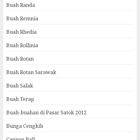
Buah Randa
Buah Remnia
Buah Rhedia
Buah Rollinia
Buah Rotan
Buah Rotan Sarawak
Buah Salak
Buah Terap
Buah-buahan di Pasar Satok 2012
Bunga Cengkih
Cannon Ball