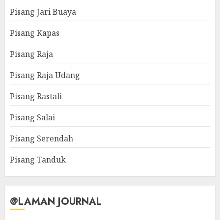
Pisang Jari Buaya
Pisang Kapas
Pisang Raja
Pisang Raja Udang
Pisang Rastali
Pisang Salai
Pisang Serendah
Pisang Tanduk
@LAMAN JOURNAL