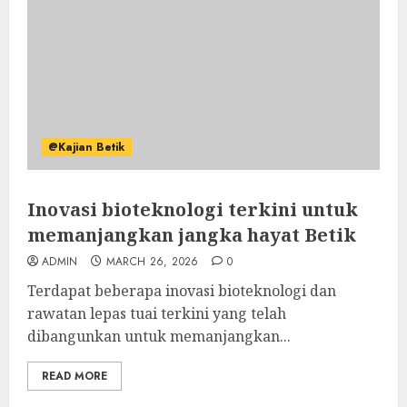
@Kajian Betik
Inovasi bioteknologi terkini untuk
memanjangkan jangka hayat Betik
ADMIN
MARCH 26, 2026
0
Terdapat beberapa inovasi bioteknologi dan
rawatan lepas tuai terkini yang telah
dibangunkan untuk memanjangkan...
READ MORE