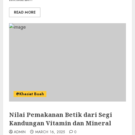
READ MORE
@Khasiat Buah
Nilai Pemakanan Betik dari Segi
Kandungan Vitamin dan Mineral
ADMIN
MARCH 16, 2025
0