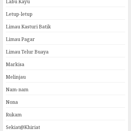
Labu Kayu
Letup-letup
Limau Kasturi Batik
Limau Pagar
Limau Telur Buaya
Markisa
Melinjau
Nam-nam
Nona
Rukam
Sekiat@Khiriat