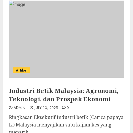
Artikel
Industri Betik Malaysia: Agronomi,
Teknologi, dan Prospek Ekonomi
ADMIN
JULY 13, 2025
0
Ringkasan Eksekutif Industri betik (Carica papaya
L.) Malaysia menyajikan satu kajian kes yang
menarik...