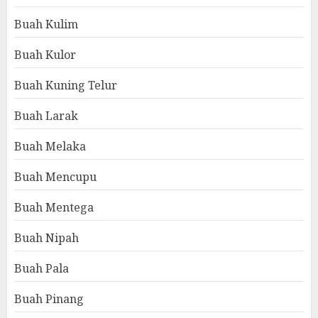
Buah Kulim
Buah Kulor
Buah Kuning Telur
Buah Larak
Buah Melaka
Buah Mencupu
Buah Mentega
Buah Nipah
Buah Pala
Buah Pinang