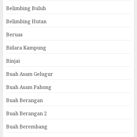
Belimbing Buluh
Belimbing Hutan
Beruas
Bidara Kampung
Binjai
Buah Asam Gelugur
Buah Asam Pahong
Buah Berangan
Buah Berangan 2
Buah Berembang