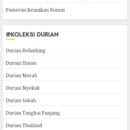
Pameran Keunikan Bonsai
@KOLEKSI DURIAN
Durian Belimbing
Durian Hutan
Durian Merah
Durian Nyekak
Durian Sabah
Durian Tangkai Panjang
Durian Thailand