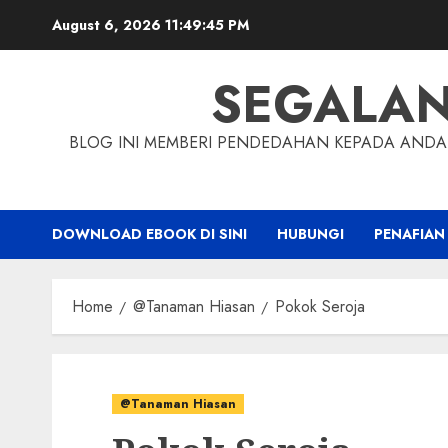
Skip
August 6, 2026
11:49:45 PM
to
content
SEGALA
BLOG INI MEMBERI PENDEDAHAN KEPADA ANDA 
DOWNLOAD EBOOK DI SINI
HUBUNGI
PENAFIAN
Home
@Tanaman Hiasan
Pokok Seroja
@Tanaman Hiasan