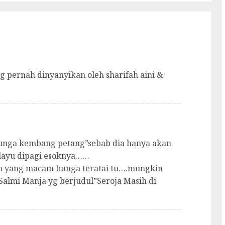
g pernah dinyanyikan oleh sharifah aini &
“bunga kembang petang”sebab dia hanya akan
layu dipagi esoknya……
an yang macam bunga teratai tu….mungkin
almi Manja yg berjudul”Seroja Masih di