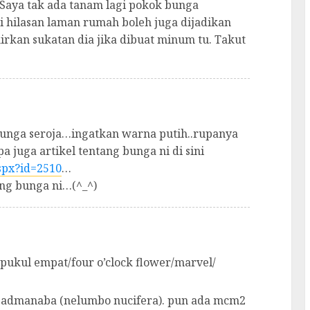
 Saya tak ada tanam lagi pokok bunga
i hilasan laman rumah boleh juga dijadikan
kirkan sukatan dia jika dibuat minum tu. Takut
bunga seroja…ingatkan warna putih..rupanya
juga artikel tentang bunga ni di sini
spx?id=2510
…
ang bunga ni…(^_^)
ukul empat/four o’clock flower/marvel/
.
/padmanaba (nelumbo nucifera). pun ada mcm2