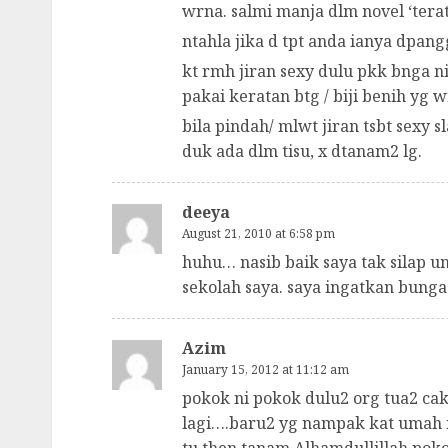
wrna. salmi manja dlm novel ‘terat
ntahla jika d tpt anda ianya dpangg
kt rmh jiran sexy dulu pkk bnga n
pakai keratan btg / biji benih yg w
bila pindah/ mlwt jiran tsbt sexy 
duk ada dlm tisu, x dtanam2 lg.
deeya
August 21, 2010 at 6:58 pm
huhu… nasib baik saya tak silap u
sekolah saya. saya ingatkan bung
Azim
January 15, 2012 at 11:12 am
pokok ni pokok dulu2 org tua2 ca
lagi….baru2 yg nampak kat umah m