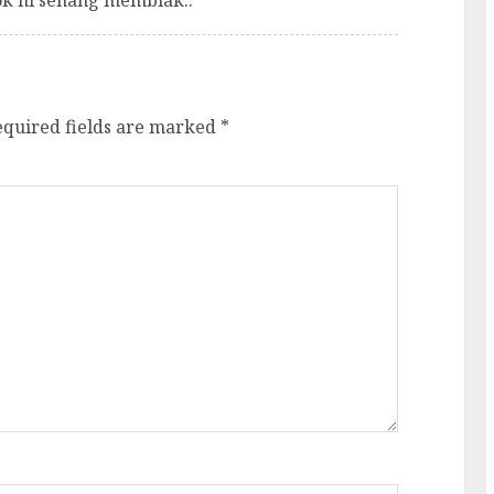
ok ni senang membiak..
equired fields are marked
*