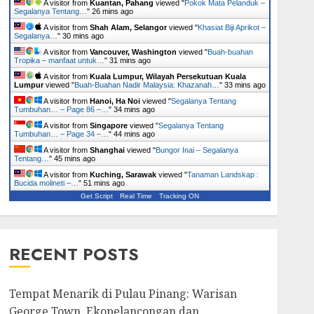
A visitor from
Kuantan, Pahang
viewed "
Pokok Mata Pelanduk –
Segalanya Tentang…
"
26 mins ago
A visitor from
Shah Alam, Selangor
viewed "
Khasiat Biji Aprikot –
Segalanya…
"
30 mins ago
A visitor from
Vancouver, Washington
viewed "
Buah-buahan
Tropika – manfaat untuk…
"
31 mins ago
A visitor from
Kuala Lumpur, Wilayah Persekutuan Kuala
Lumpur
viewed "
Buah-Buahan Nadir Malaysia: Khazanah…
"
33 mins ago
A visitor from
Hanoi, Ha Noi
viewed "
Segalanya Tentang
Tumbuhan… – Page 86 –…
"
34 mins ago
A visitor from
Singapore
viewed "
Segalanya Tentang
Tumbuhan… – Page 34 –…
"
44 mins ago
A visitor from
Shanghai
viewed "
Bungor Inai – Segalanya
Tentang…
"
45 mins ago
A visitor from
Kuching, Sarawak
viewed "
Tanaman Landskap :
Bucida molineti –…
"
51 mins ago
Get Script
Real Time
Tracking ON
RECENT POSTS
Tempat Menarik di Pulau Pinang: Warisan
George Town, Ekopelancongan dan