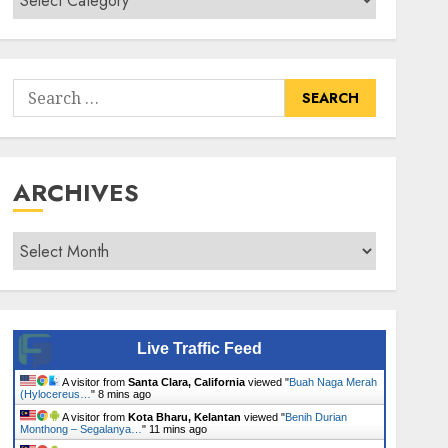
Senarai
Tumbuhan
Search
for:
ARCHIVES
Archives
Live Traffic Feed
A visitor from
Santa Clara, California
viewed "
Buah Naga Merah
(Hylocereus…
"
8 mins ago
A visitor from
Kota Bharu, Kelantan
viewed "
Benih Durian
Monthong – Segalanya…
"
11 mins ago