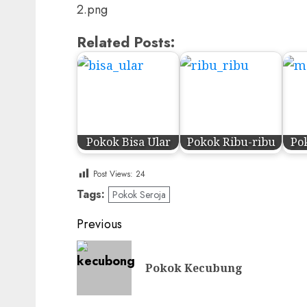
Related Posts:
Pokok Bisa Ular
Pokok Ribu-ribu
Po
Post Views:
24
Tags:
Pokok Seroja
Post
Previous
navigation
Pokok Kecubung