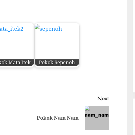
kok Mata Itek
Pokok Sepenoh
Next
Previous
Next
Pokok Nam Nam
post:
post: