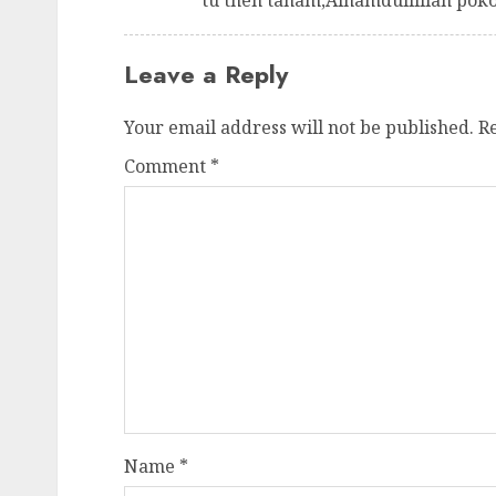
tu then tanam,Alhamdullillah pok
Leave a Reply
Your email address will not be published.
R
Comment
*
Name
*