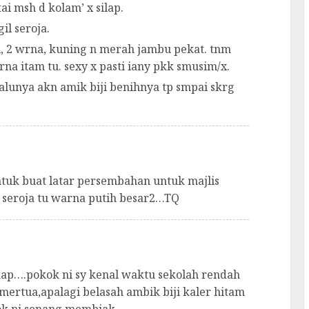
ai msh d kolam’ x silap.
il seroja.
i, 2 wrna, kuning n merah jambu pekat. tnm
rna itam tu. sexy x pasti iany pkk smusim/x.
slalunya akn amik biji benihnya tp smpai skrg
ntuk buat latar persembahan untuk majlis
a seroja tu warna putih besar2…TQ
kap….pokok ni sy kenal waktu sekolah rendah
ertua,apalagi belasah ambik biji kaler hitam