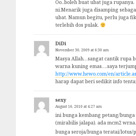
Oo..boleh buat ubat juga rupanya.
ni.Menarik juga disamping sebaga
ubat. Namun begitu, perlu juga fi
terlebih dos pulak.
DiDi
November 30, 2009 at 6:30 am
Masya Allah…sangat cantik rupa 
warna kuning emas….saya terjumpa 
http://www.hewo.com/en/article.a
harap dapat beri sedikit info tent
sexy
August 16, 2010 at 4:27 am
ini bunga kembang petang/bunga p
(mirabilis jalapa). ada mcm2 wrna
bunga seroja/bunga teratai/lotus