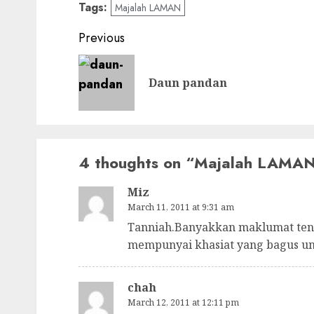
Tags:
Majalah LAMAN
Post
Previous
navigation
Daun pandan
4 thoughts on “
Majalah LAMA
Miz
March 11, 2011 at 9:31 am
Tanniah.Banyakkan maklumat tent
mempunyai khasiat yang bagus un
chah
March 12, 2011 at 12:11 pm