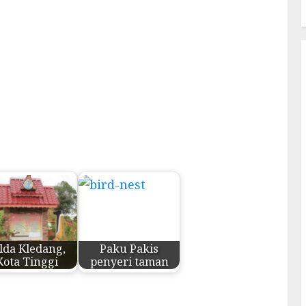
lda Kledang,
Paku Pakis
Kota Tinggi
penyeri taman