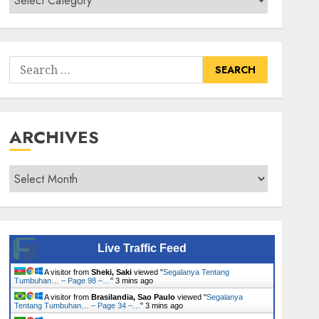
Senarai
Tumbuhan
Search
for:
ARCHIVES
Archives
Live Traffic Feed
A visitor from
Sheki, Saki
viewed "
Segalanya Tentang
Tumbuhan… – Page 98 –…
"
3 mins ago
A visitor from
Brasilandia, Sao Paulo
viewed "
Segalanya
Tentang Tumbuhan… – Page 34 –…
"
3 mins ago