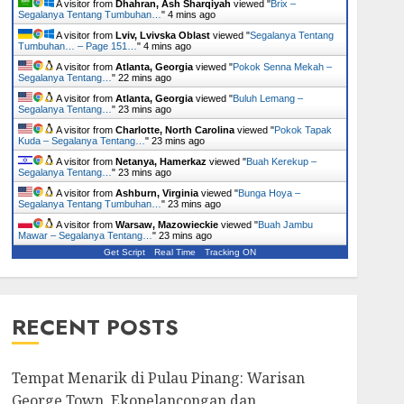
A visitor from
Dhahran, Ash Sharqiyah
viewed "
Brix –
Segalanya Tentang Tumbuhan…
"
4 mins ago
A visitor from
Lviv, Lvivska Oblast
viewed "
Segalanya Tentang
Tumbuhan… – Page 151…
"
4 mins ago
A visitor from
Atlanta, Georgia
viewed "
Pokok Senna Mekah –
Segalanya Tentang…
"
22 mins ago
A visitor from
Atlanta, Georgia
viewed "
Buluh Lemang –
Segalanya Tentang…
"
23 mins ago
A visitor from
Charlotte, North Carolina
viewed "
Pokok Tapak
Kuda – Segalanya Tentang…
"
23 mins ago
A visitor from
Netanya, Hamerkaz
viewed "
Buah Kerekup –
Segalanya Tentang…
"
23 mins ago
A visitor from
Ashburn, Virginia
viewed "
Bunga Hoya –
Segalanya Tentang Tumbuhan…
"
23 mins ago
A visitor from
Warsaw, Mazowieckie
viewed "
Buah Jambu
Mawar – Segalanya Tentang…
"
23 mins ago
Get Script
Real Time
Tracking ON
RECENT POSTS
Tempat Menarik di Pulau Pinang: Warisan
George Town, Ekopelancongan dan