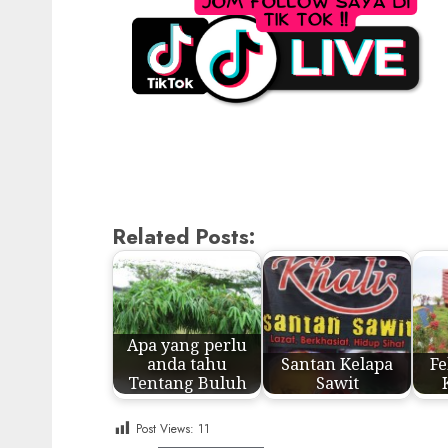
Related Posts:
Apa yang perlu
anda tahu
Santan Kelapa
Fe
Tentang Buluh
Sawit
Post Views:
11