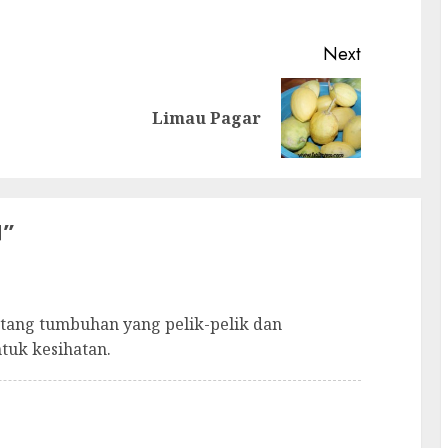
Next
Previous
Next
Limau Pagar
post:
post:
N
”
ang tumbuhan yang pelik-pelik dan
tuk kesihatan.