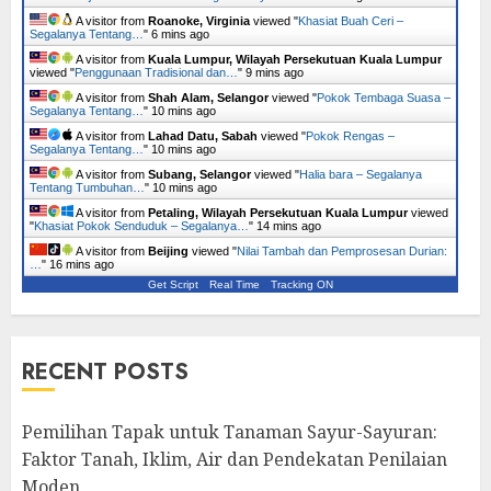
A visitor from
Roanoke, Virginia
viewed "
Khasiat Buah Ceri –
Segalanya Tentang…
"
6 mins ago
A visitor from
Kuala Lumpur, Wilayah Persekutuan Kuala Lumpur
viewed "
Penggunaan Tradisional dan…
"
9 mins ago
A visitor from
Shah Alam, Selangor
viewed "
Pokok Tembaga Suasa –
Segalanya Tentang…
"
10 mins ago
A visitor from
Lahad Datu, Sabah
viewed "
Pokok Rengas –
Segalanya Tentang…
"
10 mins ago
A visitor from
Subang, Selangor
viewed "
Halia bara – Segalanya
Tentang Tumbuhan…
"
10 mins ago
A visitor from
Petaling, Wilayah Persekutuan Kuala Lumpur
viewed
"
Khasiat Pokok Senduduk – Segalanya…
"
15 mins ago
A visitor from
Beijing
viewed "
Nilai Tambah dan Pemprosesan Durian:
…
"
16 mins ago
Get Script
Real Time
Tracking ON
RECENT POSTS
Pemilihan Tapak untuk Tanaman Sayur-Sayuran:
Faktor Tanah, Iklim, Air dan Pendekatan Penilaian
Moden