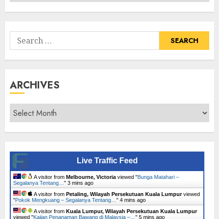
Senarai
Tumbuhan
Search
for:
ARCHIVES
Archives
Live Traffic Feed
A visitor from
Melbourne, Victoria
viewed "
Bunga Matahari –
Segalanya Tentang…
"
3 mins ago
A visitor from
Petaling, Wilayah Persekutuan Kuala Lumpur
viewed
"
Pokok Mengkuang – Segalanya Tentang…
"
4 mins ago
A visitor from
Kuala Lumpur, Wilayah Persekutuan Kuala Lumpur
viewed "
Kajian Penanaman Bawang di Malaysia –…
"
5 mins ago