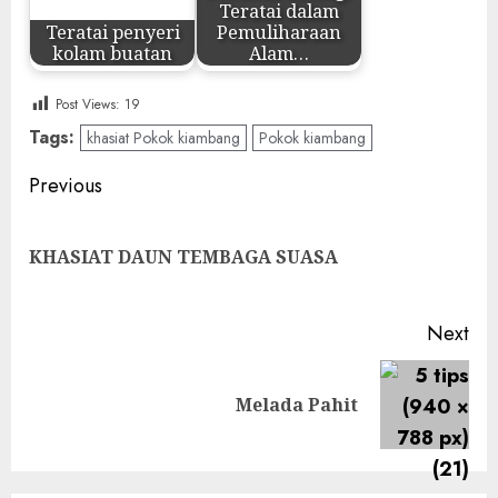
Teratai dalam
Teratai penyeri
Pemuliharaan
kolam buatan
Alam…
Post Views:
19
Tags:
khasiat Pokok kiambang
Pokok kiambang
Post
Previous
navigation
Pre
KHASIAT DAUN TEMBAGA SUASA
pos
Next
Next
Melada Pahit
post: