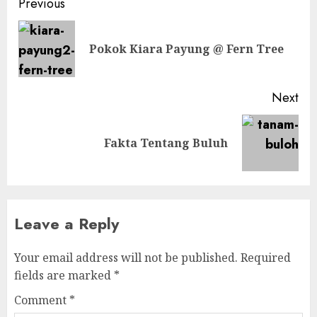
Post
Previous
navigation
Pre
Pokok Kiara Payung @ Fern Tree
pos
Next
Next
Fakta Tentang Buluh
post:
Leave a Reply
Your email address will not be published.
Required
fields are marked
*
Comment
*