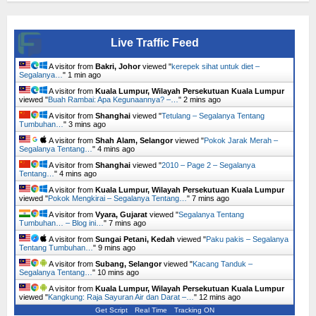
Live Traffic Feed
A visitor from
Bakri, Johor
viewed "
kerepek sihat untuk diet –
Segalanya…
"
1 min ago
A visitor from
Kuala Lumpur, Wilayah Persekutuan Kuala Lumpur
viewed "
Buah Rambai: Apa Kegunaannya? –…
"
3 mins ago
A visitor from
Shanghai
viewed "
Tetulang – Segalanya Tentang
Tumbuhan…
"
3 mins ago
A visitor from
Shah Alam, Selangor
viewed "
Pokok Jarak Merah –
Segalanya Tentang…
"
4 mins ago
A visitor from
Shanghai
viewed "
2010 – Page 2 – Segalanya
Tentang…
"
4 mins ago
A visitor from
Kuala Lumpur, Wilayah Persekutuan Kuala Lumpur
viewed "
Pokok Mengkirai – Segalanya Tentang…
"
7 mins ago
A visitor from
Vyara, Gujarat
viewed "
Segalanya Tentang
Tumbuhan… – Blog ini…
"
7 mins ago
A visitor from
Sungai Petani, Kedah
viewed "
Paku pakis – Segalanya
Tentang Tumbuhan…
"
9 mins ago
A visitor from
Subang, Selangor
viewed "
Kacang Tanduk –
Segalanya Tentang…
"
10 mins ago
A visitor from
Kuala Lumpur, Wilayah Persekutuan Kuala Lumpur
viewed "
Kangkung: Raja Sayuran Air dan Darat –…
"
12 mins ago
Get Script
Real Time
Tracking ON