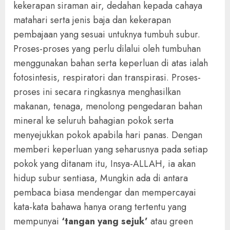
kekerapan siraman air, dedahan kepada cahaya
matahari serta jenis baja dan kekerapan
pembajaan yang sesuai untuknya tumbuh subur.
Proses-proses yang perlu dilalui oleh tumbuhan
menggunakan bahan serta keperluan di atas ialah
fotosintesis, respiratori dan transpirasi. Proses-
proses ini secara ringkasnya menghasilkan
makanan, tenaga, menolong pengedaran bahan
mineral ke seluruh bahagian pokok serta
menyejukkan pokok apabila hari panas. Dengan
memberi keperluan yang seharusnya pada setiap
pokok yang ditanam itu, Insya-ALLAH, ia akan
hidup subur sentiasa, Mungkin ada di antara
pembaca biasa mendengar dan mempercayai
kata-kata bahawa hanya orang tertentu yang
mempunyai
‘tangan yang sejuk’
atau green