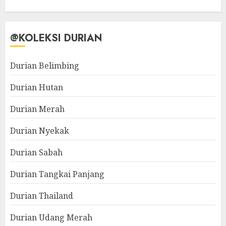
@KOLEKSI DURIAN
Durian Belimbing
Durian Hutan
Durian Merah
Durian Nyekak
Durian Sabah
Durian Tangkai Panjang
Durian Thailand
Durian Udang Merah