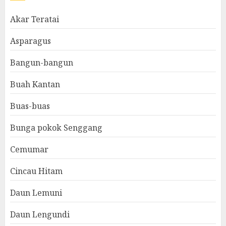
Akar Teratai
Asparagus
Bangun-bangun
Buah Kantan
Buas-buas
Bunga pokok Senggang
Cemumar
Cincau Hitam
Daun Lemuni
Daun Lengundi