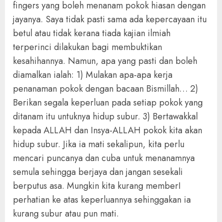
fingers yang boleh menanam pokok hiasan dengan
jayanya. Saya tidak pasti sama ada kepercayaan itu
betul atau tidak kerana tiada kajian ilmiah
terperinci dilakukan bagi membuktikan
kesahihannya. Namun, apa yang pasti dan boleh
diamalkan ialah: 1) Mulakan apa-apa kerja
penanaman pokok dengan bacaan Bismillah… 2)
Berikan segala keperluan pada setiap pokok yang
ditanam itu untuknya hidup subur. 3) Bertawakkal
kepada ALLAH dan Insya-ALLAH pokok kita akan
hidup subur. Jika ia mati sekalipun, kita perlu
mencari puncanya dan cuba untuk menanamnya
semula sehingga berjaya dan jangan sesekali
berputus asa. Mungkin kita kurang memberI
perhatian ke atas keperluannya sehinggakan ia
kurang subur atau pun mati.