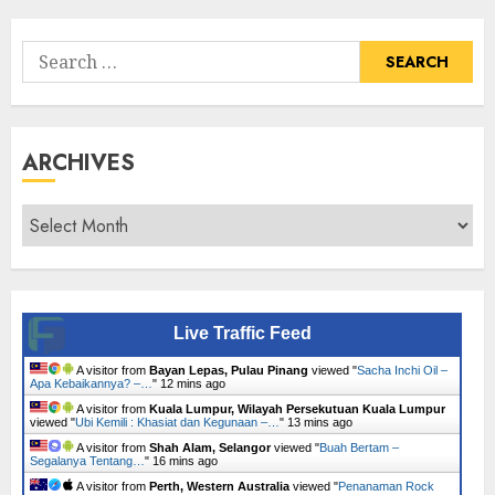
Tumbuhan
Search
for:
ARCHIVES
Archives
Live Traffic Feed
A visitor from
Bayan Lepas, Pulau Pinang
viewed "
Sacha Inchi Oil –
Apa Kebaikannya? –…
"
12 mins ago
A visitor from
Kuala Lumpur, Wilayah Persekutuan Kuala Lumpur
viewed "
Ubi Kemili : Khasiat dan Kegunaan –…
"
13 mins ago
A visitor from
Shah Alam, Selangor
viewed "
Buah Bertam –
Segalanya Tentang…
"
16 mins ago
A visitor from
Perth, Western Australia
viewed "
Penanaman Rock