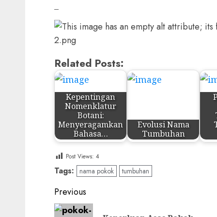
–
Related Posts:
Kepentingan
Nomenklatur
Botani:
Menyeragamkan
Evolusi Nama
Bahasa…
Tumbuhan
Post Views:
4
Tags:
nama pokok
tumbuhan
Post
Previous
navigation