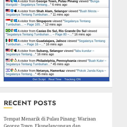
A visitor from
George Town, Pulau Pinang
viewed "
Bunga
Marigold – Segalanya Tentang…
"
6 mins ago
A visitor from
Shah Alam, Selangor
viewed "
Buah Mesta –
Segalanya Tentang Tumbuhan…
"
11 mins ago
A visitor from
Singapore
viewed "
Segalanya Tentang
Tumbuhan… – Page 165…
"
12 mins ago
A visitor from
Caxias Do Sul, Rio Grande Do Sul
viewed
"
Segalanya Tentang Tumbuhan… – Page 80 –…
"
16 mins ago
A visitor from
Guadalajara, Jalisco
viewed "
Segalanya Tentang
Tumbuhan… – Page 16 –…
"
16 mins ago
A visitor from
Subang, Selangor
viewed "
labu kundur –
Segalanya Tentang…
"
16 mins ago
A visitor from
Philadelphia, Pennsylvania
viewed "
Buah Kulor –
Segalanya Tentang Tumbuhan…
"
45 mins ago
A visitor from
Netanya, Hamerkaz
viewed "
Pokok Janda Kaya –
Segalanya Tentang…
"
45 mins ago
Get Script
Real Time
Tracking ON
RECENT POSTS
Tempat Menarik di Pulau Pinang: Warisan
George Town, Ekopelancongan dan