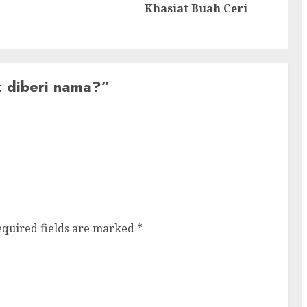
Previous
Next
Khasiat Buah Ceri
post:
post:
 diberi nama?
”
equired fields are marked
*