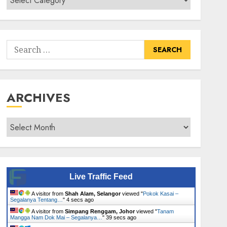
Senarai
Tumbuhan
Search
for:
ARCHIVES
Archives
Live Traffic Feed
A visitor from
Shah Alam, Selangor
viewed "
Pokok Kasai –
Segalanya Tentang…
"
5 secs ago
A visitor from
Simpang Renggam, Johor
viewed "
Tanam
Mangga Nam Dok Mai – Segalanya…
"
40 secs ago