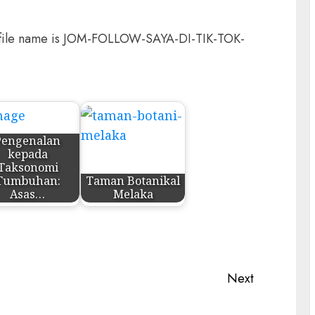
Pengenalan
kepada
Taksonomi
Tumbuhan:
Taman Botanikal
Asas…
Melaka
Next