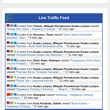
Live Traffic Feed
A visitor from
Cheras, Wilayah Persekutuan Kuala Lumpur
viewed
"
Bunga Ros Jepun – Segalanya Tentang…
"
28 secs ago
A visitor from
Houston, Texas
viewed "
Daun Selom (Oenanthe
javanica): Ulam…
"
6 mins ago
A visitor from
Kuala Lumpur, Wilayah Persekutuan Kuala Lumpur
viewed "
Rambai – Buah Nadir Berpotensi untuk…
"
6 mins ago
A visitor from
Kuala Lumpur, Wilayah Persekutuan Kuala Lumpur
viewed "
Rumpai-Khasiat Ubatan dan Makanan –…
"
11 mins ago
A visitor from
Shah Alam, Selangor
viewed "
Pengeluaran Rock Melon
Secara Fertigasi…
"
15 mins ago
A visitor from
Kuala Lumpur, Wilayah Persekutuan Kuala Lumpur
viewed "
Padi dan Beras Tempatan Sarawak –…
"
17 mins ago
A visitor from
Kuala Lumpur, Wilayah Persekutuan Kuala Lumpur
viewed "
Pokok Inai – Lawsonia Inermis –…
"
21 mins ago
A visitor from
Kuala Lumpur, Wilayah Persekutuan Kuala Lumpur
viewed "
Segalanya Tentang Tumbuhan… – Blog ini…
"
23 mins ago
A visitor from
Shanghai
viewed "
landskap – Segalanya Tentang
Tumbuhan…
"
25 mins ago
A visitor from
Kota Kinabalu, Sabah
viewed "
Buah Kantan –
Segalanya Tentang…
"
27 mins ago