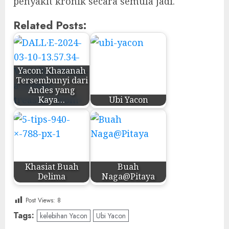
penyakit kronik secara semula jadi.
Related Posts:
Yacon: Khazanah
Tersembunyi dari
Andes yang
Kaya…
Ubi Yacon
Khasiat Buah
Buah
Delima
Naga@Pitaya
Post Views:
8
Tags:
kelebihan Yacon
Ubi Yacon