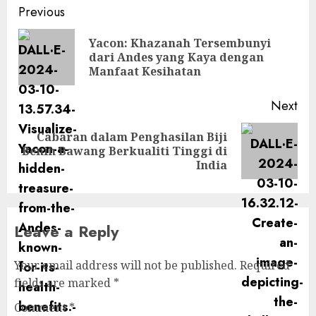
Post
Previous
navigation
Yacon: Khazanah Tersembunyi
Pre
dari Andes yang Kaya dengan
pos
Manfaat Kesihatan
Next
Cabaran dalam Penghasilan Biji
Next
Benih Bawang Berkualiti Tinggi di
post:
India
Leave a Reply
Your email address will not be published.
Required
fields are marked
*
Comment
*