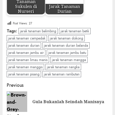
Tanaman
Sukulen di
Jarak Tanaman
Nurseri
Durian
Post Views:
27
Tags:
jarak tanaman belimbing
jarak tanaman betik
jarak tanaman cempedak
jarak tanaman dokong
jarak tanaman durian
jarak tanaman durian belanda
jarak tanaman jambu air
jarak tanaman jambu batu
jarak tanaman limau manis
jarak tanaman mangga
jarak tanaman manggis
jarak tanaman nangka
jarak tanaman pisang
jarak tanaman rambutan
Post
Previous
navigation
Pre
Gula Bukanlah Seindah Manisnya
pos