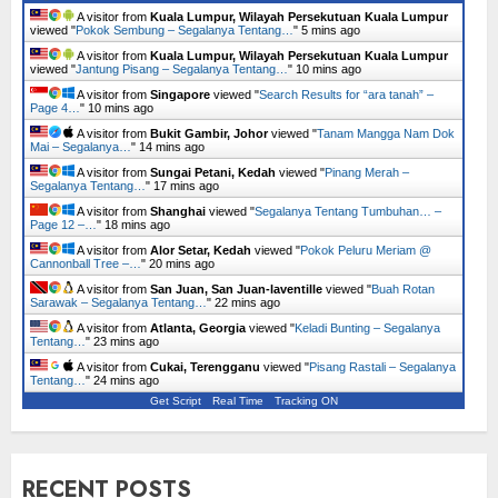
A visitor from
Kuala Lumpur, Wilayah Persekutuan Kuala Lumpur
viewed "
Pokok Sembung – Segalanya Tentang…
"
5 mins ago
A visitor from
Kuala Lumpur, Wilayah Persekutuan Kuala Lumpur
viewed "
Jantung Pisang – Segalanya Tentang…
"
10 mins ago
A visitor from
Singapore
viewed "
Search Results for “ara tanah” –
Page 4…
"
10 mins ago
A visitor from
Bukit Gambir, Johor
viewed "
Tanam Mangga Nam Dok
Mai – Segalanya…
"
14 mins ago
A visitor from
Sungai Petani, Kedah
viewed "
Pinang Merah –
Segalanya Tentang…
"
17 mins ago
A visitor from
Shanghai
viewed "
Segalanya Tentang Tumbuhan… –
Page 12 –…
"
18 mins ago
A visitor from
Alor Setar, Kedah
viewed "
Pokok Peluru Meriam @
Cannonball Tree –…
"
20 mins ago
A visitor from
San Juan, San Juan-laventille
viewed "
Buah Rotan
Sarawak – Segalanya Tentang…
"
22 mins ago
A visitor from
Atlanta, Georgia
viewed "
Keladi Bunting – Segalanya
Tentang…
"
23 mins ago
A visitor from
Cukai, Terengganu
viewed "
Pisang Rastali – Segalanya
Tentang…
"
24 mins ago
Get Script
Real Time
Tracking ON
RECENT POSTS