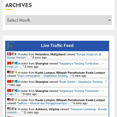
ARCHIVES
Archives
Live Traffic Feed
A visitor from
Holstebro, Midtjylland
viewed "
Bunga Jenjarum @
Bunga Siantan –…
"
9 secs ago
A visitor from
Shanghai
viewed "
Segalanya Tentang Tumbuhan… –
Page 13 –…
"
2 mins ago
A visitor from
Kuala Lumpur, Wilayah Persekutuan Kuala Lumpur
viewed "
Daun semangkuk – Segalanya Tentang…
"
5 mins ago
A visitor from
Shanghai
viewed "
Buah Sentul – Segalanya Tentang…
"
7 mins ago
A visitor from
Shanghai
viewed "
Segalanya Tentang Tumbuhan… –
Page 7 –…
"
8 mins ago
A visitor from
Kuala Lumpur, Wilayah Persekutuan Kuala Lumpur
viewed "
Saffron – Khasiat dan Penggunaannya –…
"
8 mins ago
A visitor from
Ashburn, Virginia
viewed "
Tanaman Landskap : Bucida
molineti –…
"
11 mins ago