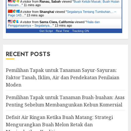
A visitor from
Ranau, Sabah
viewed "
Buah Kelubi Masak: Buah Hutan
Masam…
"
11 mins ago
A visitor from
Shanghai
viewed "
Segalanya Tentang Tumbuhan… –
Page 143…
"
13 mins ago
A visitor from
Santa Clara, California
viewed "
Halia dan
Penggunaannya – Segalanya…
"
13 mins ago
Get Script
Real Time
Tracking ON
RECENT POSTS
Pemilihan Tapak untuk Tanaman Sayur-Sayuran:
Faktor Tanah, Iklim, Air dan Pendekatan Penilaian
Moden
Pemilihan Tapak untuk Tanaman Buah-buahan: Asas
Penting Sebelum Membangunkan Kebun Komersial
Defisit Air Ringan Ketika Buah Matang: Strategi
Mengurangkan Buah Melon Retak dan