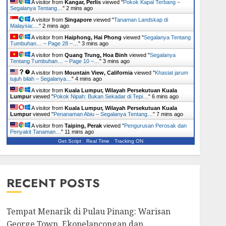
A visitor from
Kangar, Perlis
viewed "
Pokok Kapal Terbang –
Segalanya Tentang…
"
2 mins ago
A visitor from
Singapore
viewed "
Tanaman Landskap di
Malaysia:…
"
2 mins ago
A visitor from
Haiphong, Hai Phong
viewed "
Segalanya Tentang
Tumbuhan… – Page 28 –…
"
3 mins ago
A visitor from
Quang Trung, Hoa Binh
viewed "
Segalanya
Tentang Tumbuhan… – Page 10 –…
"
3 mins ago
A visitor from
Mountain View, California
viewed "
Khasiat jarum
tujuh bilah – Segalanya…
"
4 mins ago
A visitor from
Kuala Lumpur, Wilayah Persekutuan Kuala
Lumpur
viewed "
Pokok Nipah: Bukan Sekadar di Tepi…
"
6 mins ago
A visitor from
Kuala Lumpur, Wilayah Persekutuan Kuala
Lumpur
viewed "
Penanaman Abiu – Segalanya Tentang…
"
7 mins ago
A visitor from
Taiping, Perak
viewed "
Pengurusan Perosak dan
Penyakit Tanaman…
"
11 mins ago
Get Script
Real Time
Tracking ON
RECENT POSTS
Tempat Menarik di Pulau Pinang: Warisan
George Town, Ekopelancongan dan