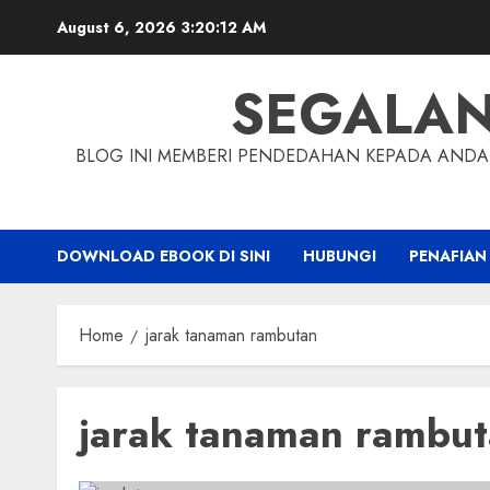
Skip
August 6, 2026
3:20:13 AM
to
content
SEGALA
BLOG INI MEMBERI PENDEDAHAN KEPADA ANDA 
DOWNLOAD EBOOK DI SINI
HUBUNGI
PENAFIAN
Home
jarak tanaman rambutan
jarak tanaman rambu