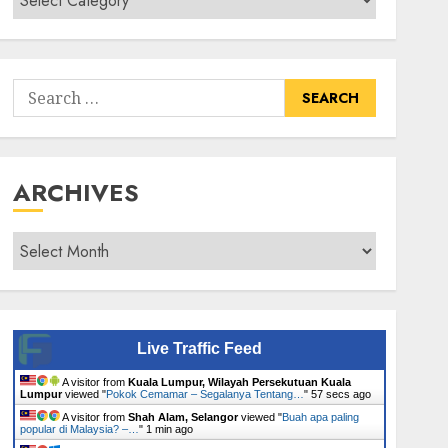
Senarai
Tumbuhan
Search
for:
ARCHIVES
Archives
Live Traffic Feed
A visitor from
Kuala Lumpur, Wilayah Persekutuan Kuala
Lumpur
viewed "
Pokok Cemamar – Segalanya Tentang…
"
58 secs ago
A visitor from
Shah Alam, Selangor
viewed "
Buah apa paling
popular di Malaysia? –…
"
1 min ago