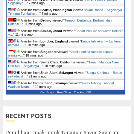
Segalanya…
"
7 mins ago
A visitor from
Seattle, Washington
viewed "
Buah Randa – Segalanya
Tentang Tumbuhan…
"
7 mins ago
A visitor from
Beijing
viewed "
Tempoh Berbunga, Berbuah dan
Potensi…
"
11 mins ago
A visitor from
Skudai, Johor
viewed "
Carian Popular berkaitan Keladi?
–…
"
11 mins ago
A visitor from
London, England
viewed "
Bunga tahi ayam – Lantana
camara –…
"
18 mins ago
A visitor from
Singapore
viewed "
Khasiat pokok semalu kepada
wanita –…
"
18 mins ago
A visitor from
Santa Clara, California
viewed "
Tanam Mangga Nam
Dok Mai – Segalanya…
"
18 mins ago
A visitor from
Shah Alam, Selangor
viewed "
Bunga Kemboja – Bukan
sekadar di…
"
21 mins ago
A visitor from
Subang, Selangor
viewed "
Teras Nibong Tunggal:
Warisan Mistik…
"
22 mins ago
Get Script
Real Time
Tracking ON
RECENT POSTS
Pemilihan Tapak untuk Tanaman Sayur-Sayuran: