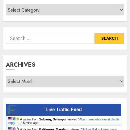
Cari
Senarai
Tumbuhan
Search
for:
ARCHIVES
Archives
Live Traffic Feed
A visitor from
Subang, Selangor
viewed "
Akar mempelas rawat darah
tinggi –…
"
5 mins ago
A visitor from
Baltimore, Maryland
viewed "
Pokok Pakis Huperzia –