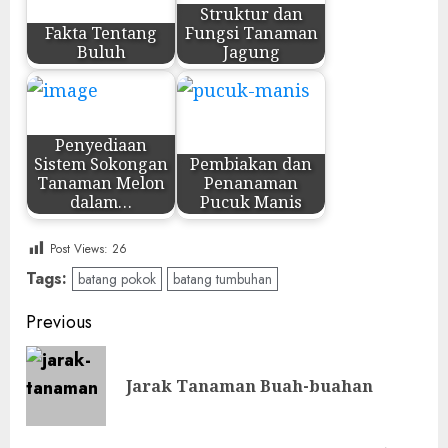
Struktur dan
Fakta Tentang
Fungsi Tanaman
Buluh
Jagung
Penyediaan
Sistem Sokongan
Pembiakan dan
Tanaman Melon
Penanaman
dalam…
Pucuk Manis
Post Views:
26
Tags:
batang pokok
batang tumbuhan
Post
Previous
navigation
Pre
Jarak Tanaman Buah-buahan
pos