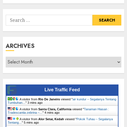
Tumbuhan
Search
for:
ARCHIVES
Archives
Live Traffic Feed
A visitor from
Rio De Janeiro
viewed "
air kundur – Segalanya Tentang
Tumbuhan…
"
3 mins ago
A visitor from
Santa Clara, California
viewed "
Tanaman Hiasan :
Tradescantia zebrina –…
"
4 mins ago
A visitor from
Alor Setar, Kedah
viewed "
Pokok Tuhau – Segalanya
Tentang…
"
5 mins ago