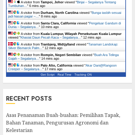
A visitor from
Tampoi, Johor
viewed "
Binjai – Segalanya Tentang
Tumbuhan…
"
6 mins ago
A visitor from
Durham, North Carolina
viewed "
Bunga tasbih sesuai
jadi hiasan pagar –…
"
8 mins ago
A visitor from
Santa Clara, California
viewed "
Pengeluar Gandum di
Dunia – Segalanya…
"
10 mins ago
A visitor from
Kuala Lumpur, Wilayah Persekutuan Kuala Lumpur
viewed "
Khasiat Daun Pecah Kaca – Segalanya…
"
12 mins ago
A visitor from
Tranbjerg, Midtjylland
viewed "
Tanaman Landskap:
Silver Bismarck Palm…
"
12 mins ago
A visitor from
Rompin, Negeri Sembilan
viewed "
Buah Ara Telinga
Gajah – Segalanya…
"
14 mins ago
A visitor from
Palo Alto, California
viewed "
Akar Dani@Rangoon
Creeper – Segalanya…
"
17 mins ago
Get Script
Real Time
Tracking ON
RECENT POSTS
Asas Penanaman Buah-buahan: Pemilihan Tapak,
Bahan Tanaman, Pengurusan Agronomi dan
Kelestarian