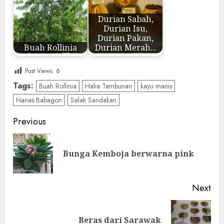
Durian Sabah,
Durian Isu,
Durian Pakan,
Buah Rollinia
Durian Merah...
Post Views:
6
Tags:
Buah Rollinia
Halia Tambunan
kayu manis
Nanas Babagon
Salak Sandakan
Post
Previous
navigation
Pre
Bunga Kemboja berwarna pink
pos
Next
Next
Beras dari Sarawak