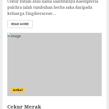
Cekur Hitam atau nama saintifiknya Kaempferia
pulchra ialah tumbuhan herba saka daripada
keluarga Zingiberaceae....
READ MORE
Artikel
Cekur Merak