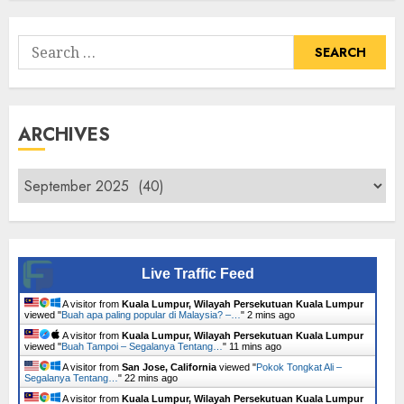
Tumbuhan
Search
for:
ARCHIVES
Archives
Live Traffic Feed
A visitor from
Kuala Lumpur, Wilayah Persekutuan Kuala Lumpur
viewed "
Buah apa paling popular di Malaysia? –…
"
2 mins ago
A visitor from
Kuala Lumpur, Wilayah Persekutuan Kuala Lumpur
viewed "
Buah Tampoi – Segalanya Tentang…
"
11 mins ago
A visitor from
San Jose, California
viewed "
Pokok Tongkat Ali –
Segalanya Tentang…
"
22 mins ago
A visitor from
Kuala Lumpur, Wilayah Persekutuan Kuala Lumpur