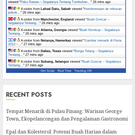
viewed "
Paku Rawan – Segalanya Tentang Tumbuhan…
"
26 mins ago
A visitor from
Lahad Datu, Sabah
viewed "
Keistimewaan air rebusan
pokok…
"
26 mins ago
A visitor from
Manchester, England
viewed "
Buah Goncar –
Segalanya Tentang…
"
26 mins ago
A visitor from
Atlanta, Georgia
viewed "
Buah Kerekup – Segalanya
Tentang…
"
26 mins ago
A visitor from
Netanya, Hamerkaz
viewed "
Gambar menarik di Floria
2012 –…
"
27 mins ago
A visitor from
Dallas, Texas
viewed "
Bunga Telang – Segalanya
Tentang…
"
27 mins ago
A visitor from
Subang, Selangor
viewed "
Buah Goncar – Segalanya
Tentang…
"
27 mins ago
Get Script
Real Time
Tracking ON
RECENT POSTS
Tempat Menarik di Pulau Pinang: Warisan George
Town, Ekopelancongan dan Pengalaman Gastronomi
Epal dan Kolesterol: Potensi Buah Harian dalam