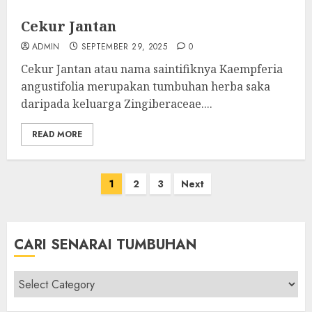
Cekur Jantan
ADMIN
SEPTEMBER 29, 2025
0
Cekur Jantan atau nama saintifiknya Kaempferia
angustifolia merupakan tumbuhan herba saka
daripada keluarga Zingiberaceae....
READ MORE
Posts
1
2
3
Next
pagination
CARI SENARAI TUMBUHAN
Cari
Senarai