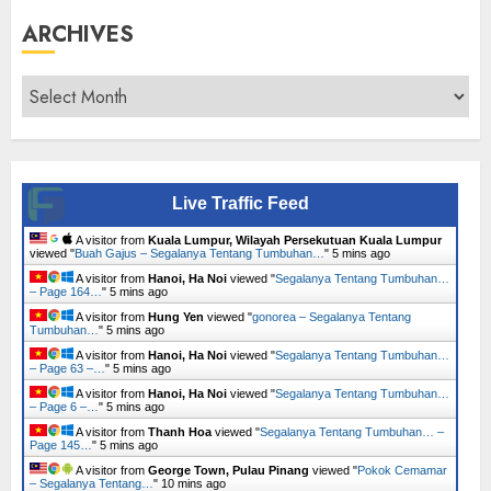
ARCHIVES
Archives
Live Traffic Feed
A visitor from
Kuala Lumpur, Wilayah Persekutuan Kuala Lumpur
viewed "
Buah Gajus – Segalanya Tentang Tumbuhan…
"
5 mins ago
A visitor from
Hanoi, Ha Noi
viewed "
Segalanya Tentang Tumbuhan…
– Page 164…
"
5 mins ago
A visitor from
Hung Yen
viewed "
gonorea – Segalanya Tentang
Tumbuhan…
"
5 mins ago
A visitor from
Hanoi, Ha Noi
viewed "
Segalanya Tentang Tumbuhan…
– Page 63 –…
"
5 mins ago
A visitor from
Hanoi, Ha Noi
viewed "
Segalanya Tentang Tumbuhan…
– Page 6 –…
"
5 mins ago
A visitor from
Thanh Hoa
viewed "
Segalanya Tentang Tumbuhan… –
Page 145…
"
5 mins ago
A visitor from
George Town, Pulau Pinang
viewed "
Pokok Cemamar
– Segalanya Tentang…
"
10 mins ago