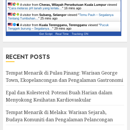
A visitor from
Cheras, Wilayah Persekutuan Kuala Lumpur
viewed
"
Cara melaras pH tanah yang terlalu…
"
16 mins ago
A visitor from
Subang, Selangor
viewed "
Temu Pauh – Segalanya
Tentang Tumbuhan…
"
25 mins ago
A visitor from
Kuala Terengganu, Terengganu
viewed "
Pucuk
Tenggek burung – Segalanya…
"
29 mins ago
Get Script
Real Time
Tracking ON
RECENT POSTS
Tempat Menarik di Pulau Pinang: Warisan George
Town, Ekopelancongan dan Pengalaman Gastronomi
Epal dan Kolesterol: Potensi Buah Harian dalam
Menyokong Kesihatan Kardiovaskular
Tempat Menarik di Melaka: Warisan Sejarah,
Budaya Komuniti dan Pengalaman Pelancongan