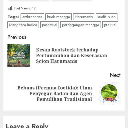
Post Views:
12
Tags:
anthracnose
buah mangga
Harumanis
kualiti buah
Mangifera indica
pascatuai
perdagangan mangga
pra-tuai
Post
Previous
navigation
Kesan Rootstock terhadap
Pre
Pertumbuhan dan Keserasian
pos
Scion Harumanis
Next
Bebuas (Premna foetida): Ulam
Next
Penyegar Badan dan Agen
post:
Pemulihan Tradisional
Leave a Reply