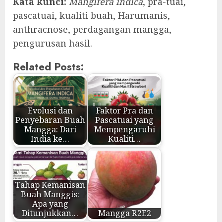
Kata kunci:
Mangifera indica
, pra-tuai,
pascatuai, kualiti buah, Harumanis,
anthracnose, perdagangan mangga,
pengurusan hasil.
Related Posts:
Evolusi dan
Faktor Pra dan
Penyebaran Buah
Pascatuai yang
Mangga: Dari
Mempengaruhi
India ke…
Kualiti…
Tahap Kemanisan
Buah Manggis:
Apa yang
Ditunjukkan…
Mangga R2E2