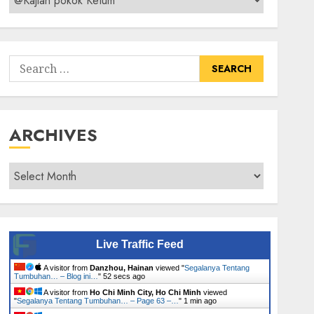
Senarai
Tumbuhan
Search
for:
ARCHIVES
Archives
Live Traffic Feed
A visitor from
Danzhou, Hainan
viewed "
Segalanya Tentang
Tumbuhan… – Blog ini…
"
53 secs ago
A visitor from
Ho Chi Minh City, Ho Chi Minh
viewed
"
Segalanya Tentang Tumbuhan… – Page 63 –…
"
1 min ago