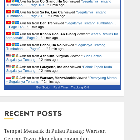
A visitor from
Co Giang, Ha Noi
viewed "
Segalanya Tentang
Tumbuhan… – Page 163…
"
1 min ago
A visitor from
Sa Pa, Lao Cai
viewed "
Segalanya Tentang
Tumbuhan… – Page 81 –…
"
1 min ago
A visitor from
Ben Tre
viewed "
Segalanya Tentang Tumbuhan…
– Page 148…
"
1 min ago
A visitor from
Khanh Hoa, An Giang
viewed "
Search Results for
“ara tanah” – Page 2…
"
1 min ago
A visitor from
Hanoi, Ha Noi
viewed "
Segalanya Tentang
Tumbuhan… – Page 9 –…
"
1 min ago
A visitor from
Ashburn, Virginia
viewed "
Buah Cermai –
Segalanya Tentang…
"
2 mins ago
A visitor from
Lafayette, Indiana
viewed "
Pokok Tapak Kuda –
Segalanya Tentang…
"
2 mins ago
A visitor from
Warsaw, Mazowieckie
viewed "
Remayung Merah
– Segalanya Tentang…
"
2 mins ago
Get Script
Real Time
Tracking ON
RECENT POSTS
Tempat Menarik di Pulau Pinang: Warisan
George Town, Ekopelancongan dan