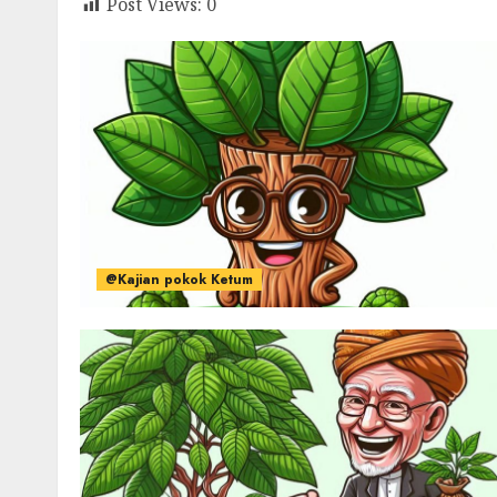
Post Views:
0
@Kajian pokok Ketum