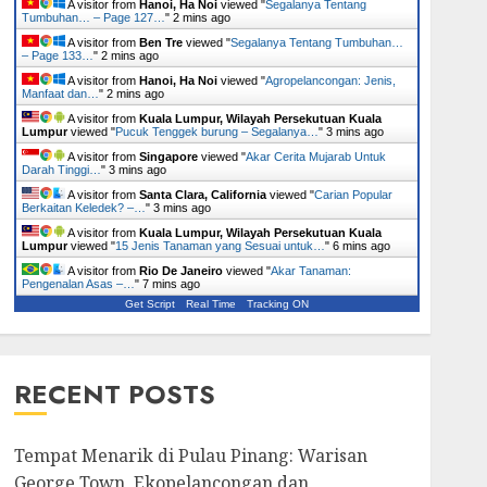
A visitor from
Hanoi, Ha Noi
viewed "
Segalanya Tentang
Tumbuhan… – Page 127…
"
2 mins ago
A visitor from
Ben Tre
viewed "
Segalanya Tentang Tumbuhan…
– Page 133…
"
2 mins ago
A visitor from
Hanoi, Ha Noi
viewed "
Agropelancongan: Jenis,
Manfaat dan…
"
2 mins ago
A visitor from
Kuala Lumpur, Wilayah Persekutuan Kuala
Lumpur
viewed "
Pucuk Tenggek burung – Segalanya…
"
3 mins ago
A visitor from
Singapore
viewed "
Akar Cerita Mujarab Untuk
Darah Tinggi…
"
3 mins ago
A visitor from
Santa Clara, California
viewed "
Carian Popular
Berkaitan Keledek? –…
"
3 mins ago
A visitor from
Kuala Lumpur, Wilayah Persekutuan Kuala
Lumpur
viewed "
15 Jenis Tanaman yang Sesuai untuk…
"
6 mins ago
A visitor from
Rio De Janeiro
viewed "
Akar Tanaman:
Pengenalan Asas –…
"
7 mins ago
Get Script
Real Time
Tracking ON
RECENT POSTS
Tempat Menarik di Pulau Pinang: Warisan
George Town, Ekopelancongan dan