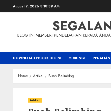
Skip
August 7, 2026
3:18:40 AM
to
content
SEGALA
BLOG INI MEMBERI PENDEDAHAN KEPADA ANDA 
DOWNLOAD EBOOK DI SINI
HUBUNGI
PENAFIAN
Home
Artikel
Buah Belimbing
Artikel