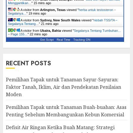
Menggantikan…
"
15 mins ago
A visitor from
Arlington, Texas
viewed "
herba untuk testosteron –
Segalanya…
"
19 mins ago
A visitor from
Sydney, New South Wales
viewed "
nisbah TSS/TA –
Segalanya Tentang…
"
21 mins ago
A visitor from
Ubaira, Bahia
viewed "
Segalanya Tentang Tumbuhan…
– Page 155…
"
22 mins ago
Get Script
Real Time
Tracking ON
RECENT POSTS
Pemilihan Tapak untuk Tanaman Sayur-Sayuran:
Faktor Tanah, Iklim, Air dan Pendekatan Penilaian
Moden
Pemilihan Tapak untuk Tanaman Buah-buahan: Asas
Penting Sebelum Membangunkan Kebun Komersial
Defisit Air Ringan Ketika Buah Matang: Strategi