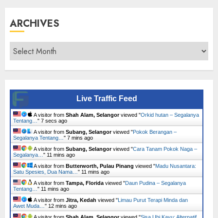
ARCHIVES
Archives
Live Traffic Feed
A visitor from
Shah Alam, Selangor
viewed "
Orkid hutan – Segalanya
Tentang…
"
8 secs ago
A visitor from
Subang, Selangor
viewed "
Pokok Berangan –
Segalanya Tentang…
"
7 mins ago
A visitor from
Subang, Selangor
viewed "
Cara Tanam Pokok Naga –
Segalanya…
"
11 mins ago
A visitor from
Butterworth, Pulau Pinang
viewed "
Madu Nusantara:
Satu Spesies, Dua Nama…
"
11 mins ago
A visitor from
Tampa, Florida
viewed "
Daun Pudina – Segalanya
Tentang…
"
11 mins ago
A visitor from
Jitra, Kedah
viewed "
Limau Purut Terapi Minda dan
Awet Muda…
"
12 mins ago
A visitor from
Shah Alam, Selangor
viewed "
Sisa Ubi Kayu: Alternatif