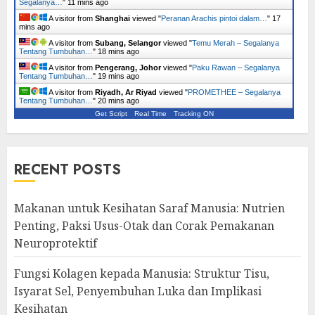
Segalanya…
"
11 mins ago
A visitor from
Shanghai
viewed "
Peranan Arachis pintoi dalam…
"
17
mins ago
A visitor from
Subang, Selangor
viewed "
Temu Merah – Segalanya
Tentang Tumbuhan…
"
18 mins ago
A visitor from
Pengerang, Johor
viewed "
Paku Rawan – Segalanya
Tentang Tumbuhan…
"
19 mins ago
A visitor from
Riyadh, Ar Riyad
viewed "
PROMETHEE – Segalanya
Tentang Tumbuhan…
"
20 mins ago
Get Script
Real Time
Tracking ON
RECENT POSTS
Makanan untuk Kesihatan Saraf Manusia: Nutrien
Penting, Paksi Usus-Otak dan Corak Pemakanan
Neuroprotektif
Fungsi Kolagen kepada Manusia: Struktur Tisu,
Isyarat Sel, Penyembuhan Luka dan Implikasi
Kesihatan