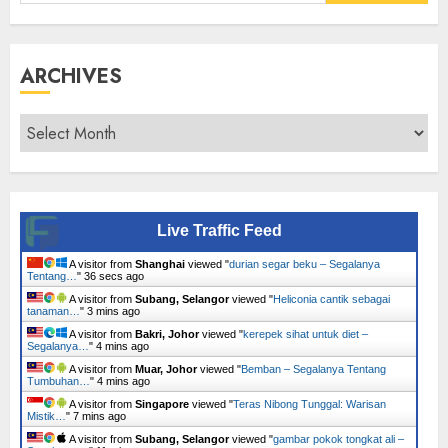
for:
ARCHIVES
Archives
Live Traffic Feed
A visitor from
Shanghai
viewed "
durian segar beku – Segalanya
Tentang…
"
37 secs ago
A visitor from
Subang, Selangor
viewed "
Heliconia cantik sebagai
tanaman…
"
3 mins ago
A visitor from
Bakri, Johor
viewed "
kerepek sihat untuk diet –
Segalanya…
"
4 mins ago
A visitor from
Muar, Johor
viewed "
Bemban – Segalanya Tentang
Tumbuhan…
"
4 mins ago
A visitor from
Singapore
viewed "
Teras Nibong Tunggal: Warisan
Mistik…
"
7 mins ago
A visitor from
Subang, Selangor
viewed "
gambar pokok tongkat ali –