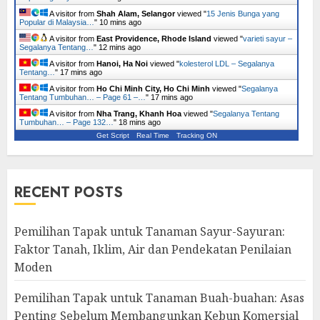
A visitor from
Shah Alam, Selangor
viewed "
15 Jenis Bunga yang
Popular di Malaysia…
"
10 mins ago
A visitor from
East Providence, Rhode Island
viewed "
varieti sayur –
Segalanya Tentang…
"
12 mins ago
A visitor from
Hanoi, Ha Noi
viewed "
kolesterol LDL – Segalanya
Tentang…
"
17 mins ago
A visitor from
Ho Chi Minh City, Ho Chi Minh
viewed "
Segalanya
Tentang Tumbuhan… – Page 61 –…
"
18 mins ago
A visitor from
Nha Trang, Khanh Hoa
viewed "
Segalanya Tentang
Tumbuhan… – Page 132…
"
18 mins ago
Get Script
Real Time
Tracking ON
RECENT POSTS
Pemilihan Tapak untuk Tanaman Sayur-Sayuran:
Faktor Tanah, Iklim, Air dan Pendekatan Penilaian
Moden
Pemilihan Tapak untuk Tanaman Buah-buahan: Asas
Penting Sebelum Membangunkan Kebun Komersial