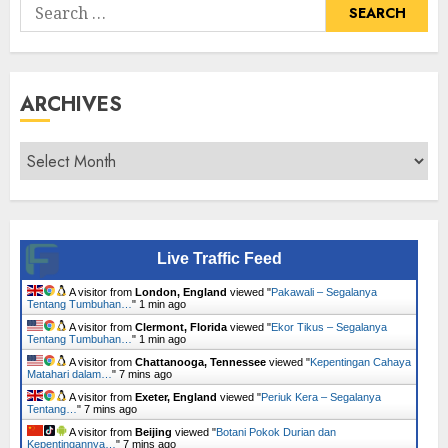
Search
for:
ARCHIVES
Archives
Live Traffic Feed
A visitor from
London, England
viewed "
Pakawali – Segalanya
Tentang Tumbuhan…
"
1 min ago
A visitor from
Clermont, Florida
viewed "
Ekor Tikus – Segalanya
Tentang Tumbuhan…
"
1 min ago
A visitor from
Chattanooga, Tennessee
viewed "
Kepentingan Cahaya
Matahari dalam…
"
7 mins ago
A visitor from
Exeter, England
viewed "
Periuk Kera – Segalanya
Tentang…
"
7 mins ago
A visitor from
Beijing
viewed "
Botani Pokok Durian dan
Kepentingannya…
"
7 mins ago