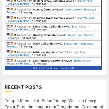
A visitor from
Boulder Creek, California
viewed "
Buah Kerekup –
Segalanya Tentang…
"
8 mins ago
A visitor from
Atlanta, Georgia
viewed "
Ulam-Ulaman – Segalanya
Tentang…
"
8 mins ago
A visitor from
Charlotte, North Carolina
viewed "
Bunga Marigold –
Segalanya Tentang…
"
8 mins ago
A visitor from
Santa Clara, California
viewed "
Buah Kantan –
Segalanya Tentang…
"
8 mins ago
A visitor from
Greeley, Colorado
viewed "
Tropical Spice Garden –
Segalanya…
"
8 mins ago
A visitor from
Tracy, California
viewed "
Bunga Jeliti – Segalanya
Tentang…
"
8 mins ago
A visitor from
Ashburn, Virginia
viewed "
Buah Engkabang –
Segalanya Tentang…
"
9 mins ago
A visitor from
Los Angeles, California
viewed "
Buah Markisa –
Segalanya Tentang…
"
9 mins ago
Get Script
Real Time
Tracking ON
RECENT POSTS
Tempat Menarik di Pulau Pinang: Warisan George
Town, Ekopelancongan dan Pengalaman Gastronomi