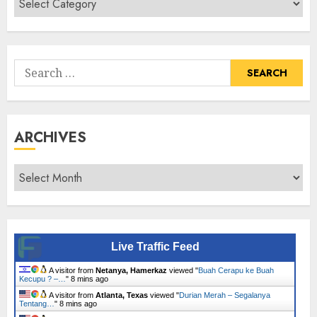
Senarai
Tumbuhan
Search
for:
ARCHIVES
Archives
Live Traffic Feed
A visitor from
Netanya, Hamerkaz
viewed "
Buah Cerapu ke Buah
Kecupu ? –…
"
8 mins ago
A visitor from
Atlanta, Texas
viewed "
Durian Merah – Segalanya
Tentang…
"
8 mins ago