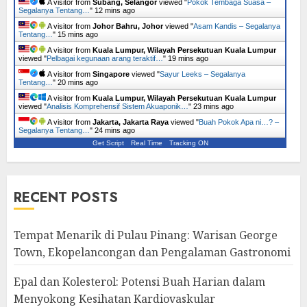
A visitor from
Subang, Selangor
viewed "
Pokok Tembaga Suasa –
Segalanya Tentang…
"
12 mins ago
A visitor from
Johor Bahru, Johor
viewed "
Asam Kandis – Segalanya
Tentang…
"
15 mins ago
A visitor from
Kuala Lumpur, Wilayah Persekutuan Kuala Lumpur
viewed "
Pelbagai kegunaan arang teraktif…
"
19 mins ago
A visitor from
Singapore
viewed "
Sayur Leeks – Segalanya
Tentang…
"
20 mins ago
A visitor from
Kuala Lumpur, Wilayah Persekutuan Kuala Lumpur
viewed "
Analisis Komprehensif Sistem Akuaponik…
"
23 mins ago
A visitor from
Jakarta, Jakarta Raya
viewed "
Buah Pokok Apa ni…? –
Segalanya Tentang…
"
24 mins ago
Get Script
Real Time
Tracking ON
RECENT POSTS
Tempat Menarik di Pulau Pinang: Warisan George
Town, Ekopelancongan dan Pengalaman Gastronomi
Epal dan Kolesterol: Potensi Buah Harian dalam
Menyokong Kesihatan Kardiovaskular