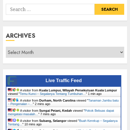
Search
for:
ARCHIVES
Archives
Live Traffic Feed
A visitor from
Kuala Lumpur, Wilayah Persekutuan Kuala Lumpur
viewed "
Temu Kunci – Segalanya Tentang Tumbuhan…
"
1 min ago
A visitor from
Durham, North Carolina
viewed "
Tanaman Jambu batu
– Pengenalan –…
"
2 mins ago
A visitor from
Sungai Petani, Kedah
viewed "
Pokok Bebuas dapat
mengatasi masalah…
"
7 mins ago
A visitor from
Subang, Selangor
viewed "
Buah Kerekup – Segalanya
Tentang…
"
10 mins ago