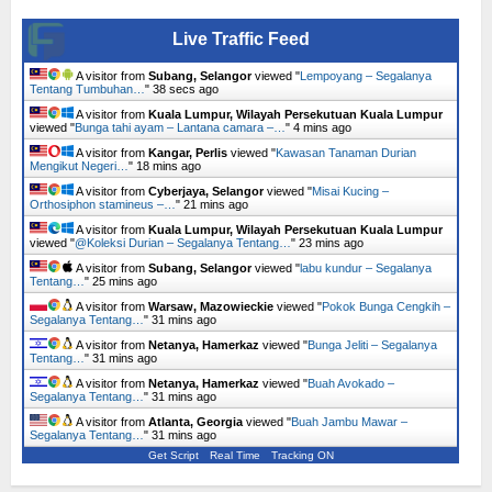
Live Traffic Feed
A visitor from
Subang, Selangor
viewed "
Lempoyang – Segalanya
Tentang Tumbuhan…
"
39 secs ago
A visitor from
Kuala Lumpur, Wilayah Persekutuan Kuala Lumpur
viewed "
Bunga tahi ayam – Lantana camara –…
"
4 mins ago
A visitor from
Kangar, Perlis
viewed "
Kawasan Tanaman Durian
Mengikut Negeri…
"
18 mins ago
A visitor from
Cyberjaya, Selangor
viewed "
Misai Kucing –
Orthosiphon stamineus –…
"
21 mins ago
A visitor from
Kuala Lumpur, Wilayah Persekutuan Kuala Lumpur
viewed "
@Koleksi Durian – Segalanya Tentang…
"
23 mins ago
A visitor from
Subang, Selangor
viewed "
labu kundur – Segalanya
Tentang…
"
25 mins ago
A visitor from
Warsaw, Mazowieckie
viewed "
Pokok Bunga Cengkih –
Segalanya Tentang…
"
31 mins ago
A visitor from
Netanya, Hamerkaz
viewed "
Bunga Jeliti – Segalanya
Tentang…
"
31 mins ago
A visitor from
Netanya, Hamerkaz
viewed "
Buah Avokado –
Segalanya Tentang…
"
31 mins ago
A visitor from
Atlanta, Georgia
viewed "
Buah Jambu Mawar –
Segalanya Tentang…
"
31 mins ago
Get Script
Real Time
Tracking ON