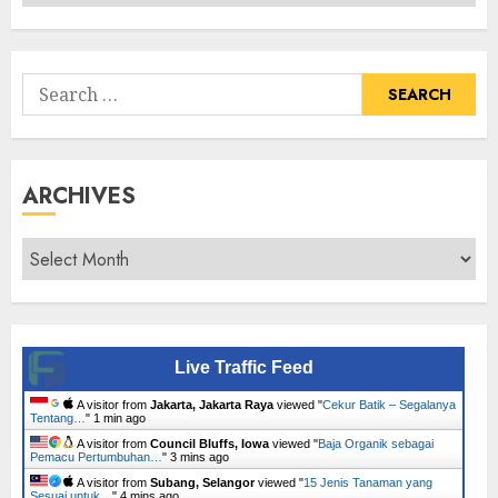
Senarai
Tumbuhan
Search
for:
ARCHIVES
Archives
Live Traffic Feed
A visitor from
Jakarta, Jakarta Raya
viewed "
Cekur Batik – Segalanya
Tentang…
"
1 min ago
A visitor from
Council Bluffs, Iowa
viewed "
Baja Organik sebagai
Pemacu Pertumbuhan…
"
3 mins ago
A visitor from
Subang, Selangor
viewed "
15 Jenis Tanaman yang
Sesuai untuk…
"
4 mins ago