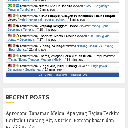
A visitor from
Niteroi, Rio De Janeiro
viewed "
SVM – Segalanya
Tentang Tumbuhan…
"
8 mins ago
A visitor from
Kuala Lumpur, Wilayah Persekutuan Kuala Lumpur
viewed "
Keistimewaan air rebusan pokok…
"
9 mins ago
A visitor from
Simpang Renggam, Johor
viewed "
Pisang Kipas –
Segalanya Tentang…
"
10 mins ago
A visitor from
Charlotte, North Carolina
viewed "
Ubi Tum @ Air
potato – Segalanya…
"
17 mins ago
A visitor from
Subang, Selangor
viewed "
Pisang Masak vs. Pisang
Hijau: Mana…
"
21 mins ago
A visitor from
Cheras, Wilayah Persekutuan Kuala Lumpur
viewed
"
Teras Nibong Tunggal: Warisan Mistik…
"
23 mins ago
A visitor from
Sungai Ara, Pulau Pinang
viewed "
Bunga pokok
Senggang – Segalanya…
"
24 mins ago
Get Script
Real Time
Tracking ON
RECENT POSTS
Agronomi Tanaman Melon: Apa yang Kajian Terkini
Beritahu Tentang Air, Nutrien, Pemangkasan dan
Kualiti Buah?