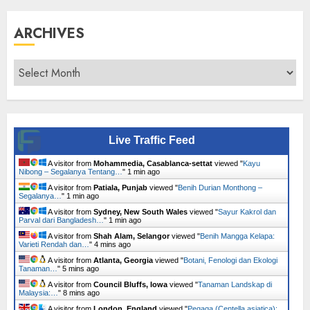
ARCHIVES
Archives
Live Traffic Feed
A visitor from
Mohammedia, Casablanca-settat
viewed "
Kayu
Nibong – Segalanya Tentang…
"
1 min ago
A visitor from
Patiala, Punjab
viewed "
Benih Durian Monthong –
Segalanya…
"
1 min ago
A visitor from
Sydney, New South Wales
viewed "
Sayur Kakrol dan
Parval dari Bangladesh…
"
1 min ago
A visitor from
Shah Alam, Selangor
viewed "
Benih Mangga Kelapa:
Varieti Rendah dan…
"
4 mins ago
A visitor from
Atlanta, Georgia
viewed "
Botani, Fenologi dan Ekologi
Tanaman…
"
5 mins ago
A visitor from
Council Bluffs, Iowa
viewed "
Tanaman Landskap di
Malaysia:…
"
8 mins ago
A visitor from
London, England
viewed "
Pegaga (Centella asiatica):