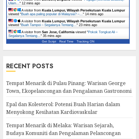
Ulam…
"
12 mins ago
A visitor from
Kuala Lumpur, Wilayah Persekutuan Kuala Lumpur
viewed "
Buah apa paling popular di Malaysia? –…
"
14 mins ago
A visitor from
Kuala Lumpur, Wilayah Persekutuan Kuala Lumpur
viewed "
Buah Tampoi – Segalanya Tentang…
"
23 mins ago
A visitor from
San Jose, California
viewed "
Pokok Tongkat Ali –
Segalanya Tentang…
"
35 mins ago
Get Script
Real Time
Tracking ON
RECENT POSTS
Tempat Menarik di Pulau Pinang: Warisan George
Town, Ekopelancongan dan Pengalaman Gastronomi
Epal dan Kolesterol: Potensi Buah Harian dalam
Menyokong Kesihatan Kardiovaskular
Tempat Menarik di Melaka: Warisan Sejarah,
Budaya Komuniti dan Pengalaman Pelancongan