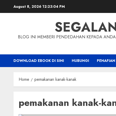
Skip
August 8, 2026
12:23:05 PM
to
content
SEGALA
BLOG INI MEMBERI PENDEDAHAN KEPADA ANDA 
DOWNLOAD EBOOK DI SINI
HUBUNGI
PENAFIAN
Home
pemakanan kanak-kanak
pemakanan kanak-ka