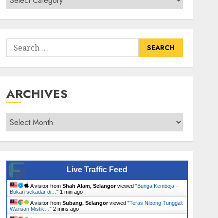
Senarai
Tumbuhan
Search
for:
ARCHIVES
Archives
Live Traffic Feed
A visitor from
Shah Alam, Selangor
viewed "
Bunga Kemboja –
Bukan sekadar di…
"
1 min ago
A visitor from
Subang, Selangor
viewed "
Teras Nibong Tunggal:
Warisan Mistik…
"
2 mins ago