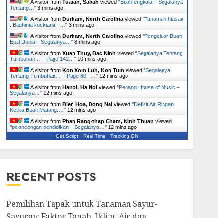
A visitor from
Tuaran, Sabah
viewed "
Buah engkala – Segalanya
Tentang…
"
3 mins ago
A visitor from
Durham, North Carolina
viewed "
Tanaman hiasan
: Bauhinia kockiana –…
"
3 mins ago
A visitor from
Durham, North Carolina
viewed "
Pengeluar Buah
Epal Dunia – Segalanya…
"
8 mins ago
A visitor from
Xuan Thuy, Bac Ninh
viewed "
Segalanya Tentang
Tumbuhan… – Page 142…
"
10 mins ago
A visitor from
Kon Xom Luh, Kon Tum
viewed "
Segalanya
Tentang Tumbuhan… – Page 80 –…
"
12 mins ago
A visitor from
Hanoi, Ha Noi
viewed "
Penang House of Music –
Segalanya…
"
12 mins ago
A visitor from
Bien Hoa, Dong Nai
viewed "
Defisit Air Ringan
Ketika Buah Matang:…
"
12 mins ago
A visitor from
Phan Rang-thap Cham, Ninh Thuan
viewed
"
pelancongan pendidikan – Segalanya…
"
12 mins ago
Get Script
Real Time
Tracking ON
RECENT POSTS
Pemilihan Tapak untuk Tanaman Sayur-
Sayuran: Faktor Tanah, Iklim, Air dan