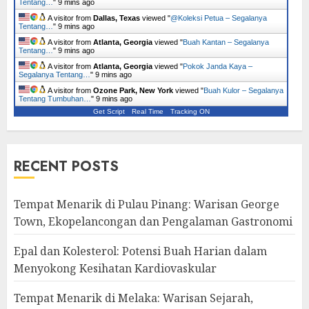
Tentang…
"
9 mins ago
A visitor from
Dallas, Texas
viewed "
@Koleksi Petua – Segalanya
Tentang…
"
9 mins ago
A visitor from
Atlanta, Georgia
viewed "
Buah Kantan – Segalanya
Tentang…
"
9 mins ago
A visitor from
Atlanta, Georgia
viewed "
Pokok Janda Kaya –
Segalanya Tentang…
"
9 mins ago
A visitor from
Ozone Park, New York
viewed "
Buah Kulor – Segalanya
Tentang Tumbuhan…
"
9 mins ago
Get Script
Real Time
Tracking ON
RECENT POSTS
Tempat Menarik di Pulau Pinang: Warisan George
Town, Ekopelancongan dan Pengalaman Gastronomi
Epal dan Kolesterol: Potensi Buah Harian dalam
Menyokong Kesihatan Kardiovaskular
Tempat Menarik di Melaka: Warisan Sejarah,