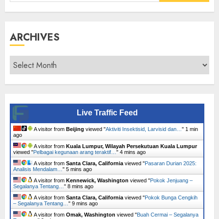
for:
ARCHIVES
Archives
Live Traffic Feed
A visitor from
Beijing
viewed "
Aktiviti Insektisid, Larvisid dan…
"
1 min
ago
A visitor from
Kuala Lumpur, Wilayah Persekutuan Kuala Lumpur
viewed "
Pelbagai kegunaan arang teraktif…
"
4 mins ago
A visitor from
Santa Clara, California
viewed "
Pasaran Durian 2025:
Analisis Mendalam…
"
5 mins ago
A visitor from
Kennewick, Washington
viewed "
Pokok Jenjuang –
Segalanya Tentang…
"
8 mins ago
A visitor from
Santa Clara, California
viewed "
Pokok Bunga Cengkih
– Segalanya Tentang…
"
9 mins ago
A visitor from
Omak, Washington
viewed "
Buah Cermai – Segalanya