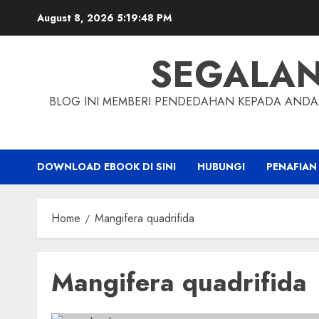
Skip
August 8, 2026
5:19:49 PM
to
content
SEGALA
BLOG INI MEMBERI PENDEDAHAN KEPADA ANDA 
DOWNLOAD EBOOK DI SINI
HUBUNGI
PENAFIAN
Home
Mangifera quadrifida
Mangifera quadrifida