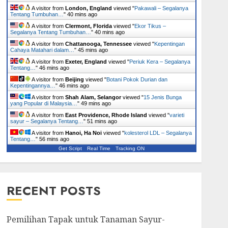
A visitor from
London, England
viewed "
Pakawali – Segalanya
Tentang Tumbuhan…
"
40 mins ago
A visitor from
Clermont, Florida
viewed "
Ekor Tikus –
Segalanya Tentang Tumbuhan…
"
40 mins ago
A visitor from
Chattanooga, Tennessee
viewed "
Kepentingan
Cahaya Matahari dalam…
"
45 mins ago
A visitor from
Exeter, England
viewed "
Periuk Kera – Segalanya
Tentang…
"
46 mins ago
A visitor from
Beijing
viewed "
Botani Pokok Durian dan
Kepentingannya…
"
46 mins ago
A visitor from
Shah Alam, Selangor
viewed "
15 Jenis Bunga
yang Popular di Malaysia…
"
49 mins ago
A visitor from
East Providence, Rhode Island
viewed "
varieti
sayur – Segalanya Tentang…
"
51 mins ago
A visitor from
Hanoi, Ha Noi
viewed "
kolesterol LDL – Segalanya
Tentang…
"
56 mins ago
Get Script
Real Time
Tracking ON
RECENT POSTS
Pemilihan Tapak untuk Tanaman Sayur-