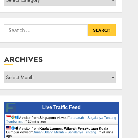
Senarai
Tumbuhan
Search
for:
ARCHIVES
Archives
Live Traffic Feed
A visitor from
Singapore
viewed "
ara tanah – Segalanya Tentang
Tumbuhan…
"
18 mins ago
A visitor from
Kuala Lumpur, Wilayah Persekutuan Kuala
Lumpur
viewed "
Durian Udang Merah – Segalanya Tentang…
"
24 mins
ago