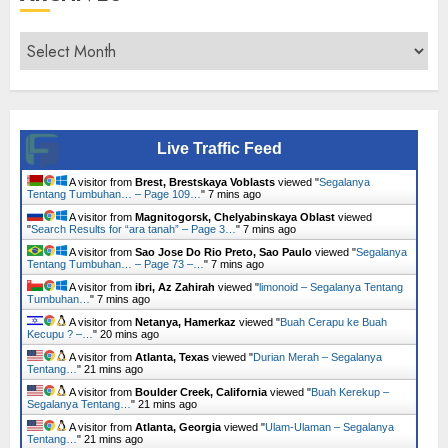
Archives
Live Traffic Feed
A visitor from
Brest, Brestskaya Voblasts
viewed "
Segalanya
Tentang Tumbuhan… – Page 109…
"
7 mins ago
A visitor from
Magnitogorsk, Chelyabinskaya Oblast
viewed
"
Search Results for “ara tanah” – Page 3…
"
7 mins ago
A visitor from
Sao Jose Do Rio Preto, Sao Paulo
viewed "
Segalanya
Tentang Tumbuhan… – Page 73 –…
"
7 mins ago
A visitor from
ibri, Az Zahirah
viewed "
limonoid – Segalanya Tentang
Tumbuhan…
"
7 mins ago
A visitor from
Netanya, Hamerkaz
viewed "
Buah Cerapu ke Buah
Kecupu ? –…
"
20 mins ago
A visitor from
Atlanta, Texas
viewed "
Durian Merah – Segalanya
Tentang…
"
21 mins ago
A visitor from
Boulder Creek, California
viewed "
Buah Kerekup –
Segalanya Tentang…
"
21 mins ago
A visitor from
Atlanta, Georgia
viewed "
Ulam-Ulaman – Segalanya
Tentang…
"
21 mins ago