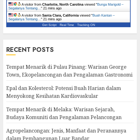
A visitor from
Charlotte, North Carolina
viewed "
Bunga Marigold –
Segalanya Tentang…
"
21 mins ago
A visitor from
Santa Clara, California
viewed "
Buah Kantan –
Segalanya Tentang…
"
21 mins ago
Get Script
Real Time
Tracking ON
RECENT POSTS
Tempat Menarik di Pulau Pinang: Warisan George
Town, Ekopelancongan dan Pengalaman Gastronomi
Epal dan Kolesterol: Potensi Buah Harian dalam
Menyokong Kesihatan Kardiovaskular
Tempat Menarik di Melaka: Warisan Sejarah,
Budaya Komuniti dan Pengalaman Pelancongan
Agropelancongan: Jenis, Manfaat dan Peranannya
dalam Pembangunan Luar Bandar