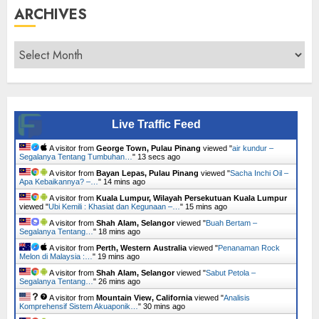
ARCHIVES
Archives
Live Traffic Feed
A visitor from
George Town, Pulau Pinang
viewed "
air kundur –
Segalanya Tentang Tumbuhan…
"
14 secs ago
A visitor from
Bayan Lepas, Pulau Pinang
viewed "
Sacha Inchi Oil –
Apa Kebaikannya? –…
"
14 mins ago
A visitor from
Kuala Lumpur, Wilayah Persekutuan Kuala Lumpur
viewed "
Ubi Kemili : Khasiat dan Kegunaan –…
"
15 mins ago
A visitor from
Shah Alam, Selangor
viewed "
Buah Bertam –
Segalanya Tentang…
"
18 mins ago
A visitor from
Perth, Western Australia
viewed "
Penanaman Rock
Melon di Malaysia :…
"
19 mins ago
A visitor from
Shah Alam, Selangor
viewed "
Sabut Petola –
Segalanya Tentang…
"
27 mins ago
A visitor from
Mountain View, California
viewed "
Analisis
Komprehensif Sistem Akuaponik…
"
30 mins ago