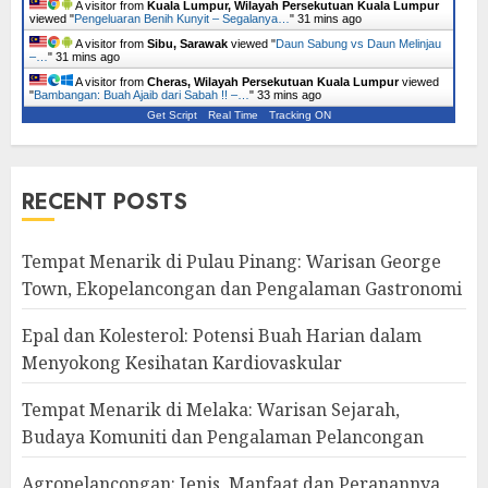
A visitor from
Kuala Lumpur, Wilayah Persekutuan Kuala Lumpur
viewed "
Pengeluaran Benih Kunyit – Segalanya…
"
31 mins ago
A visitor from
Sibu, Sarawak
viewed "
Daun Sabung vs Daun Melinjau
–…
"
31 mins ago
A visitor from
Cheras, Wilayah Persekutuan Kuala Lumpur
viewed
"
Bambangan: Buah Ajaib dari Sabah !! –…
"
33 mins ago
Get Script
Real Time
Tracking ON
RECENT POSTS
Tempat Menarik di Pulau Pinang: Warisan George
Town, Ekopelancongan dan Pengalaman Gastronomi
Epal dan Kolesterol: Potensi Buah Harian dalam
Menyokong Kesihatan Kardiovaskular
Tempat Menarik di Melaka: Warisan Sejarah,
Budaya Komuniti dan Pengalaman Pelancongan
Agropelancongan: Jenis, Manfaat dan Peranannya