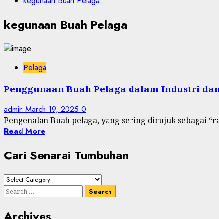
kegunaan Buah Pelaga
kegunaan Buah Pelaga
Pelaga
Penggunaan Buah Pelaga dalam Industri da
admin
March 19, 2025
0
Pengenalan Buah pelaga, yang sering dirujuk sebagai “
Read More
Cari Senarai Tumbuhan
Cari
Senarai
Search
Tumbuhan
for:
Archives