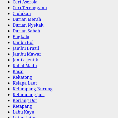
Ceri Aserola
Ceri Terengganu
Ciplukan
Durian Merah
Durian Nyekak
Durian Sabah
Engkala
Jambu Bol
Jambu Brazil
Jambu Mawar
Jentik-jentik
Kabal Madu
Kasai
Kekatong
Kelapa Laut
Kelumpang Burung
Kelumpang Jari
Keriang Dot
Ketapang
Labu Kayu
Letup-letup