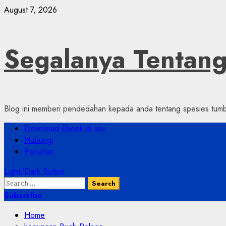
Skip
August 7, 2026
to
content
Segalanya Tenta
Blog ini memberi pendedahan kepada anda tentang spesies tumbu
Primary
Download Ebook di sini
Menu
Hubungi
Penafian
Light/Dark Button
Search
for:
Subscribe
Home