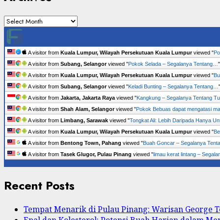
Archives
A visitor from
Kuala Lumpur, Wilayah Persekutuan Kuala Lumpur
viewed "
Po
A visitor from
Subang, Selangor
viewed "
Pokok Selada – Segalanya Tentang…
A visitor from
Kuala Lumpur, Wilayah Persekutuan Kuala Lumpur
viewed "
Bu
A visitor from
Subang, Selangor
viewed "
Keladi Bunting – Segalanya Tentang…
A visitor from
Jakarta, Jakarta Raya
viewed "
Kangkung – Segalanya Tentang 
A visitor from
Shah Alam, Selangor
viewed "
Pokok Bebuas dapat mengatasi m
A visitor from
Limbang, Sarawak
viewed "
Tongkat Ali: Lebih Daripada Hanya U
A visitor from
Kuala Lumpur, Wilayah Persekutuan Kuala Lumpur
viewed "
Be
A visitor from
Bentong Town, Pahang
viewed "
Buah Goncar – Segalanya Ten
A visitor from
Tasek Glugor, Pulau Pinang
viewed "
limau kerat lintang – Sega
Recent Posts
Tempat Menarik di Pulau Pinang: Warisan George
Epal dan Kolesterol: Potensi Buah Harian dalam M