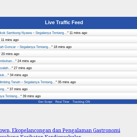
Live Traffic Feed
kok Sambung Nyawa – Segalanya Tentang…
"
11 mins ago
"
11 mins ago
ah Goncar – Segalanya Tentang…
"
18 mins ago
"
20 mins ago
Tumbuhan…
"
24 mins ago
asalah…
"
27 mins ago
ntuk…
"
34 mins ago
limbing Tanah – Segalanya Tentang…
"
35 mins ago
tang…
"
37 mins ago
lanya Tentang…
"
39 mins ago
Get Script
Real Time
Tracking ON
 Town, Ekopelancongan dan Pengalaman Gastronomi
enyokong Kesihatan Kardiovaskular