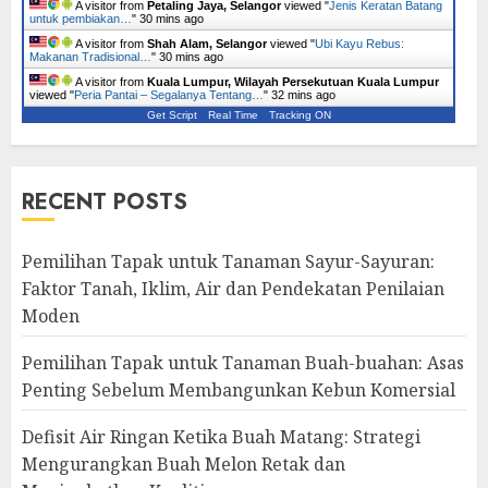
A visitor from
Petaling Jaya, Selangor
viewed "
Jenis Keratan Batang
untuk pembiakan…
"
30 mins ago
A visitor from
Shah Alam, Selangor
viewed "
Ubi Kayu Rebus:
Makanan Tradisional…
"
30 mins ago
A visitor from
Kuala Lumpur, Wilayah Persekutuan Kuala Lumpur
viewed "
Peria Pantai – Segalanya Tentang…
"
32 mins ago
Get Script
Real Time
Tracking ON
RECENT POSTS
Pemilihan Tapak untuk Tanaman Sayur-Sayuran:
Faktor Tanah, Iklim, Air dan Pendekatan Penilaian
Moden
Pemilihan Tapak untuk Tanaman Buah-buahan: Asas
Penting Sebelum Membangunkan Kebun Komersial
Defisit Air Ringan Ketika Buah Matang: Strategi
Mengurangkan Buah Melon Retak dan