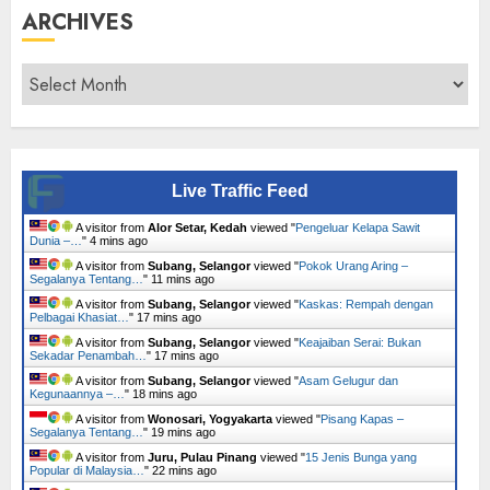
ARCHIVES
Archives
Live Traffic Feed
A visitor from
Alor Setar, Kedah
viewed "
Pengeluar Kelapa Sawit
Dunia –…
"
4 mins ago
A visitor from
Subang, Selangor
viewed "
Pokok Urang Aring –
Segalanya Tentang…
"
11 mins ago
A visitor from
Subang, Selangor
viewed "
Kaskas: Rempah dengan
Pelbagai Khasiat…
"
17 mins ago
A visitor from
Subang, Selangor
viewed "
Keajaiban Serai: Bukan
Sekadar Penambah…
"
17 mins ago
A visitor from
Subang, Selangor
viewed "
Asam Gelugur dan
Kegunaannya –…
"
18 mins ago
A visitor from
Wonosari, Yogyakarta
viewed "
Pisang Kapas –
Segalanya Tentang…
"
19 mins ago
A visitor from
Juru, Pulau Pinang
viewed "
15 Jenis Bunga yang
Popular di Malaysia…
"
22 mins ago