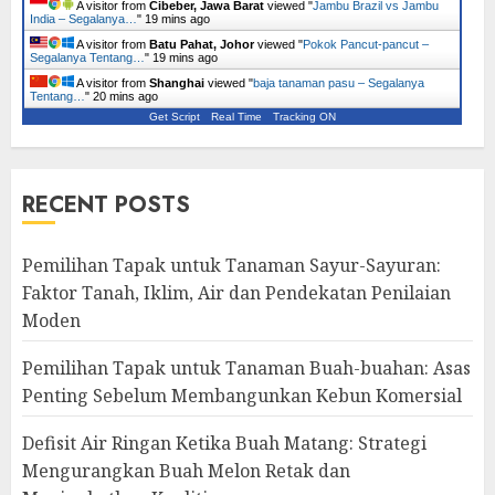
A visitor from
Cibeber, Jawa Barat
viewed "
Jambu Brazil vs Jambu
India – Segalanya…
"
19 mins ago
A visitor from
Batu Pahat, Johor
viewed "
Pokok Pancut-pancut –
Segalanya Tentang…
"
19 mins ago
A visitor from
Shanghai
viewed "
baja tanaman pasu – Segalanya
Tentang…
"
20 mins ago
Get Script
Real Time
Tracking ON
RECENT POSTS
Pemilihan Tapak untuk Tanaman Sayur-Sayuran:
Faktor Tanah, Iklim, Air dan Pendekatan Penilaian
Moden
Pemilihan Tapak untuk Tanaman Buah-buahan: Asas
Penting Sebelum Membangunkan Kebun Komersial
Defisit Air Ringan Ketika Buah Matang: Strategi
Mengurangkan Buah Melon Retak dan