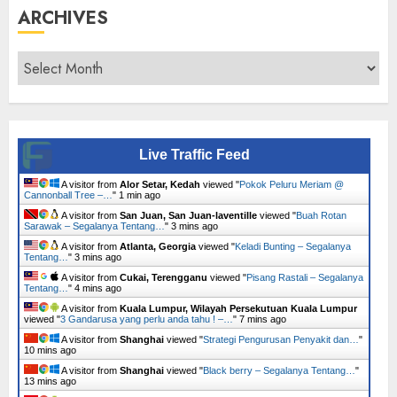
ARCHIVES
Archives
Live Traffic Feed
A visitor from
Alor Setar, Kedah
viewed "
Pokok Peluru Meriam @
Cannonball Tree –…
"
1 min ago
A visitor from
San Juan, San Juan-laventille
viewed "
Buah Rotan
Sarawak – Segalanya Tentang…
"
3 mins ago
A visitor from
Atlanta, Georgia
viewed "
Keladi Bunting – Segalanya
Tentang…
"
3 mins ago
A visitor from
Cukai, Terengganu
viewed "
Pisang Rastali – Segalanya
Tentang…
"
4 mins ago
A visitor from
Kuala Lumpur, Wilayah Persekutuan Kuala Lumpur
viewed "
3 Gandarusa yang perlu anda tahu ! –…
"
7 mins ago
A visitor from
Shanghai
viewed "
Strategi Pengurusan Penyakit dan…
"
11 mins ago
A visitor from
Shanghai
viewed "
Black berry – Segalanya Tentang…
"
13 mins ago